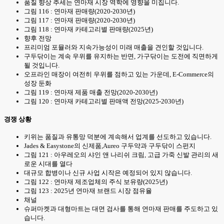
품질 향상 추세는 연마재 시장 역학에 영향을 미칩니다.
그림 116 : 연마재 판매량(2020-2030년)
그림 117 : 연마재 판매량(2020-2030년)
그림 118 : 연마재 카테고리별 판매량(2025년)
향후 전망
프리미엄 포뮬러와 지속가능성이 미래 매출을 견인할 것입니다.
구두닦이는 계속 우위를 유지하는 반면, 가구닦이는 도전에 직면하게
될 것입니다.
오프라인 매장이 여전히 우위를 점하고 있는 가운데, E-Commerce의
성장 둔화
그림 119 : 연마재 제품 매출 전망(2020-2030년)
그림 120 : 연마재 카테고리별 판매액 전망(2025-2030년)
경쟁 상황
키위는 품질과 유통망 덕분에 계속해서 업계를 선도하고 있습니다.
Jades & Easystone의 신제품,Aureo 구두약과 구두닦이 스펀지
그림 121 : 아우레오의 샤인 앤 나리쉬 크림, 고급 가죽 신발 관리의 새
로운 시대를 열다
대규모 합병이나 신규 사업 시작은 예정되어 있지 않습니다.
그림 122 : 연마재 제조업체의 주식 보유량(2025년)
그림 123 : 2025년 연마재 브랜드 시장 점유율
채널
슈퍼마켓과 대형마트는 대면 검사를 통해 연마재 판매를 주도하고 있
습니다.