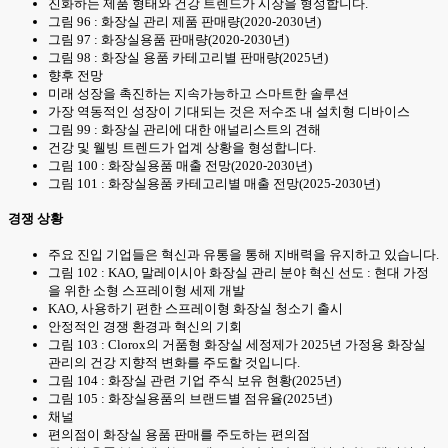
진화하는 제품 형태와 건강 트렌드가 시장을 형성합니다.
그림 96 : 화장실 관리 제품 판매량(2020-2030년)
그림 97 : 화장실용품 판매량(2020-2030년)
그림 98 : 화장실 용품 카테고리별 판매량(2025년)
향후 전망
미래 성장을 촉진하는 지속가능하고 스마트한 솔루션
가장 역동적인 성장이 기대되는 것은 저수조 내 설치형 디바이스
그림 99 : 화장실 관리에 대한 애널리스트의 견해
건강 및 웰빙 트렌드가 업계 상황을 형성합니다.
그림 100 : 화장실용품 매출 전망(2020-2030년)
그림 101 : 화장실용품 카테고리별 매출 전망(2025-2030년)
경쟁 상황
주요 진입 기업들은 혁신과 유통을 통해 지배력을 유지하고 있습니다.
그림 102 : KAO, 말레이시아 화장실 관리 분야 혁신 선도 : 현대 가정
을 위한 소형 스프레이형 세제 개발
KAO, 사용하기 편한 스프레이형 화장실 청소기 출시
안정적인 경쟁 환경과 혁신의 기회
그림 103 : Clorox의 거품형 화장실 세정제가 2025년 가정용 화장실
관리의 건강 지향적 변화를 주도할 것입니다.
그림 104 : 화장실 관련 기업 주식 보유 현황(2025년)
그림 105 : 화장실용품의 브랜드별 점유율(2025년)
채널
편의점이 화장실 용품 판매를 주도하는 편의점