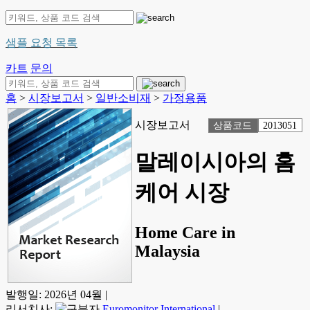
샘플 요청 목록
카트
문의
홈
>
시장보고서
>
일반소비재
>
가정용품
시장보고서
상품코드
2013051
말레이시아의 홈
케어 시장
Home Care in
Malaysia
발행일:
2026년 04월
|
리서치사:
Euromonitor International
|