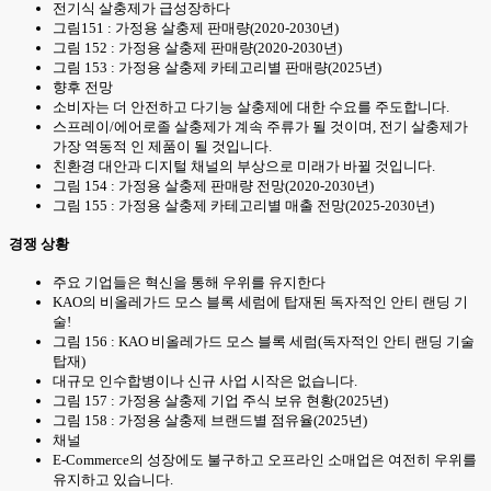
전기식 살충제가 급성장하다
그림151 : 가정용 살충제 판매량(2020-2030년)
그림 152 : 가정용 살충제 판매량(2020-2030년)
그림 153 : 가정용 살충제 카테고리별 판매량(2025년)
향후 전망
소비자는 더 안전하고 다기능 살충제에 대한 수요를 주도합니다.
스프레이/에어로졸 살충제가 계속 주류가 될 것이며, 전기 살충제가
가장 역동적 인 제품이 될 것입니다.
친환경 대안과 디지털 채널의 부상으로 미래가 바뀔 것입니다.
그림 154 : 가정용 살충제 판매량 전망(2020-2030년)
그림 155 : 가정용 살충제 카테고리별 매출 전망(2025-2030년)
경쟁 상황
주요 기업들은 혁신을 통해 우위를 유지한다
KAO의 비올레가드 모스 블록 세럼에 탑재된 독자적인 안티 랜딩 기
술!
그림 156 : KAO 비올레가드 모스 블록 세럼(독자적인 안티 랜딩 기술
탑재)
대규모 인수합병이나 신규 사업 시작은 없습니다.
그림 157 : 가정용 살충제 기업 주식 보유 현황(2025년)
그림 158 : 가정용 살충제 브랜드별 점유율(2025년)
채널
E-Commerce의 성장에도 불구하고 오프라인 소매업은 여전히 우위를
유지하고 있습니다.