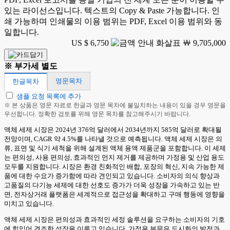
있는 라이선스입니다. 텍스트의 Copy & Paste 가능합니다. 인
쇄 가능하며 인쇄물의 이용 범위는 PDF, Excel 이용 범위와 동
일합니다.
US $ 6,750
￦ 9,705,000
※ 부가세 별도
영문목차
한글목차
샘플 요청 목록에 추가
※ 본 상품은 영문 자료로 한글과 영문 목차에 불일치하는 내용이 있을 경우 영문을
우선합니다. 정확한 검토를 위해 영문 목차를 참고해주시기 바랍니다.
액체 세제 시장은 2024년 376억 달러에서 2034년까지 585억 달러로 확대될
전망이며, CAGR 약 4.5%를 나타낼 것으로 예측됩니다. 액체 세제 시장은 의
류, 표면 및 식기 세척을 위해 설계된 액체 용액 제품군을 포함합니다. 이 세제
는 편의성, 사용 편의성, 효과적인 먼지 제거를 제공하며 가정용 및 산업 용도
모두를 지원합니다. 시장은 환경 친화적인 배합, 포장의 혁신, 지속 가능한 제
품에 대한 수요가 증가함에 따라 견인되고 있습니다. 소비자의 의식 향상과
고품질의 다기능 세제에 대한 선호도 증가가 더욱 성장을 가속하고 있는 반
면, 전자상거래 플랫폼은 세계적으로 접근성을 확대하고 구매 행동에 영향을
미치고 있습니다.
액체 세제 시장은 편의성과 효과적인 세정 솔루션을 요구하는 소비자의 기호
에 힘입어 견조한 성장을 이루고 있습니다. 가정용 부문은 도시화의 발전과