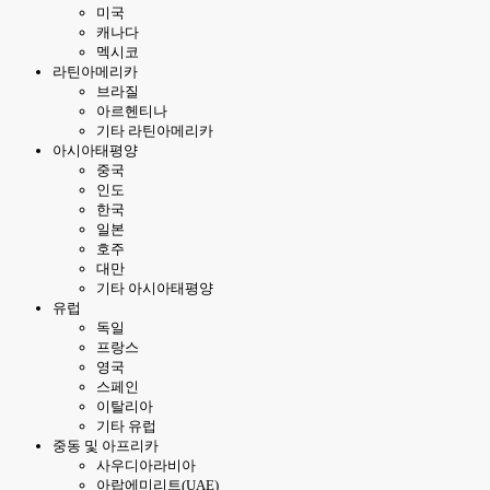
미국
캐나다
멕시코
라틴아메리카
브라질
아르헨티나
기타 라틴아메리카
아시아태평양
중국
인도
한국
일본
호주
대만
기타 아시아태평양
유럽
독일
프랑스
영국
스페인
이탈리아
기타 유럽
중동 및 아프리카
사우디아라비아
아랍에미리트(UAE)