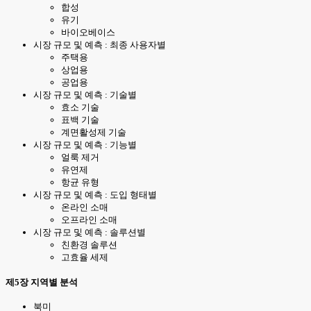
합성
유기
바이오베이스
시장 규모 및 예측 : 최종 사용자별
주택용
상업용
공업용
시장 규모 및 예측 : 기술별
효소 기술
표백 기술
계면활성제 기술
시장 규모 및 예측 : 기능별
얼룩 제거
유연제
항균 유형
시장 규모 및 예측 : 도입 형태별
온라인 소매
오프라인 소매
시장 규모 및 예측 : 솔루션별
친환경 솔루션
고효율 세제
제5장 지역별 분석
북미