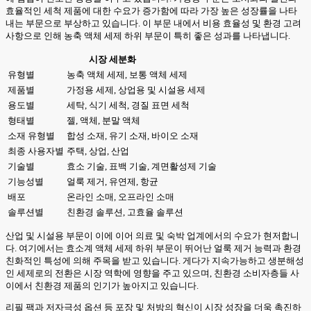
효율적인 세척 제품에 대한 수요가 증가함에 따라 가장 높은 성장률을 나타
내는 부문으로 부상하고 있습니다. 이 부문 내에서 비용 효율성 및 환경 고려
사항으로 인해 농축 액체 세제 하위 부문이 특히 좋은 성과를 나타냅니다.
시장 세분화
유형별
농축 액체 세제, 보통 액체 세제
제품별
가정용 세제, 상업용 및 시설용 세제
용도별
세탁, 식기 세척, 경질 표면 세척
형태별
젤, 액체, 분말 액체
소재 유형별
합성 소재, 유기 소재, 바이오 소재
최종 사용자별
주택, 상업, 산업
기술별
효소 기술, 표백 기술, 계면활성제 기술
기능성별
얼룩 제거, 유연제, 항균
배포
온라인 소매, 오프라인 소매
솔루션별
친환경 솔루션, 고효율 솔루션
산업 및 시설용 부문이 이에 이어 의료 및 숙박 업계에서의 수요가 현저합니
다. 여기에서는 효소계 액체 세제 하위 부문이 뛰어난 얼룩 제거 능력과 환경
친화적인 특성에 의해 주목을 받고 있습니다. 게다가 지속가능하고 생분해성
인 세제로의 전환은 시장 역학에 영향을 주고 있으며, 친환경 소비자층들 사
이에서 친환경 제품의 인기가 높아지고 있습니다.
리필 팩과 저자극성 옵션 등 포장 및 처방의 혁신이 시장 성장을 더욱 촉진하