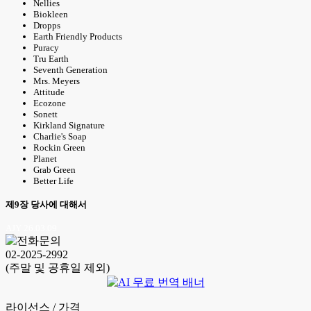
Nellies
Biokleen
Dropps
Earth Friendly Products
Puracy
Tru Earth
Seventh Generation
Mrs. Meyers
Attitude
Ecozone
Sonett
Kirkland Signature
Charlie's Soap
Rockin Green
Planet
Grab Green
Better Life
제9장 당사에 대해서
AJY 26.03.09
02-2025-2992
(주말 및 공휴일 제외)
라이선스 / 가격