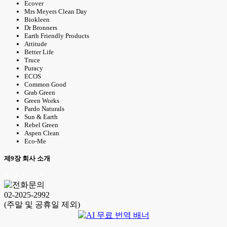
Ecover
Mrs Meyers Clean Day
Biokleen
Dr Bronners
Earth Friendly Products
Attitude
Better Life
Truce
Puracy
ECOS
Common Good
Grab Green
Green Works
Pardo Naturals
Sun & Earth
Rebel Green
Aspen Clean
Eco-Me
제9장 회사 소개
KTH 26.03.23
02-2025-2992
(주말 및 공휴일 제외)