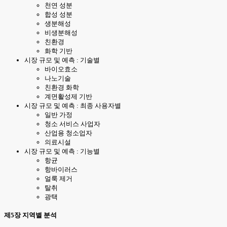
천연 성분
합성 성분
생분해성
비생분해성
친환경
화학 기반
시장 규모 및 예측 : 기술별
바이오효소
나노기술
친환경 화학
계면활성제 기반
시장 규모 및 예측 : 최종 사용자별
일반 가정
청소 서비스 사업자
산업용 청소업자
의료시설
시장 규모 및 예측 : 기능별
항균
항바이러스
얼룩 제거
탈취
광택
제5장 지역별 분석