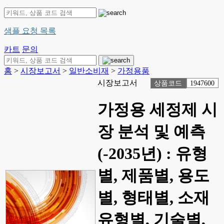
샘플 요청 목록
카트
문의
홈
>
시장보고서
>
일반소비재
>
가정용품
시장보고서
상품코드
1947600
가정용 세정제 시
장 분석 및 예측
(-2035년) : 유형
별, 제품별, 용도
별, 형태별, 소재
유형별, 기술별,