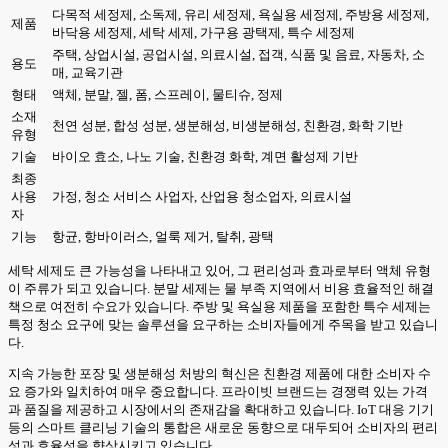
다목적 세정제, 소독제, 유리 세정제, 욕실용 세정제, 주방용 세정제,
제품
바닥용 세정제, 세탁 세제, 가구용 광택제, 특수 세정제
주택, 상업시설, 공업시설, 의료시설, 접객, 식품 및 음료, 자동차, 소
용도
매, 교육기관
형태
액체, 분말, 젤, 폼, 스프레이, 물티슈, 정제
소재
천연 성분, 합성 성분, 생분해성, 비생분해성, 친환경, 화학 기반
유형
기술
바이오 효소, 나노 기술, 친환경 화학, 계면 활성제 기반
최종
사용
가정, 청소 서비스 사업자, 산업용 청소업자, 의료시설
자
기능
항균, 항바이러스, 얼룩 제거, 탈취, 광택
세탁 세제도 큰 가능성을 나타내고 있어, 그 편리성과 효과로부터 액체 유형
이 주류가 되고 있습니다. 분말 세제는 물 부족 지역에서 비용 효율적인 해결
책으로 여전히 수요가 있습니다. 주방 및 욕실용 제품을 포함한 특수 세제는
특정 청소 요구에 맞는 솔루션을 요구하는 소비자들에게 주목을 받고 있습니
다.
지속 가능한 포장 및 생분해성 처방의 혁신은 친환경 제품에 대한 소비자 수
요 증가와 일치하여 매우 중요합니다. 프라이빗 브랜드는 경쟁력 있는 가격
과 품질을 제공하고 시장에서의 존재감을 확대하고 있습니다. IoT 대응 기기
등의 스마트 클리닝 기술의 통합은 새로운 동향으로 대두되어 소비자의 편리
성과 효율성을 향상시키고 있습니다.