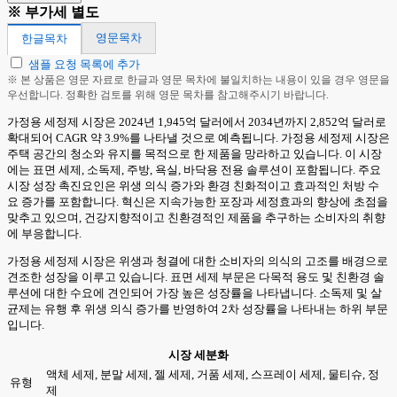
※ 부가세 별도
영문목차
한글목차
샘플 요청 목록에 추가
※ 본 상품은 영문 자료로 한글과 영문 목차에 불일치하는 내용이 있을 경우 영문을
우선합니다. 정확한 검토를 위해 영문 목차를 참고해주시기 바랍니다.
가정용 세정제 시장은 2024년 1,945억 달러에서 2034년까지 2,852억 달러로
확대되어 CAGR 약 3.9%를 나타낼 것으로 예측됩니다. 가정용 세정제 시장은
주택 공간의 청소와 유지를 목적으로 한 제품을 망라하고 있습니다. 이 시장
에는 표면 세제, 소독제, 주방, 욕실, 바닥용 전용 솔루션이 포함됩니다. 주요
시장 성장 촉진요인은 위생 의식 증가와 환경 친화적이고 효과적인 처방 수
요 증가를 포함합니다. 혁신은 지속가능한 포장과 세정효과의 향상에 초점을
맞추고 있으며, 건강지향적이고 친환경적인 제품을 추구하는 소비자의 취향
에 부응합니다.
가정용 세정제 시장은 위생과 청결에 대한 소비자의 의식의 고조를 배경으로
견조한 성장을 이루고 있습니다. 표면 세제 부문은 다목적 용도 및 친환경 솔
루션에 대한 수요에 견인되어 가장 높은 성장률을 나타냅니다. 소독제 및 살
균제는 유행 후 위생 의식 증가를 반영하여 2차 성장률을 나타내는 하위 부문
입니다.
시장 세분화
액체 세제, 분말 세제, 젤 세제, 거품 세제, 스프레이 세제, 물티슈, 정
유형
제