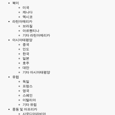
북미
미국
캐나다
멕시코
라틴아메리카
브라질
아르헨티나
기타 라틴아메리카
아시아태평양
중국
인도
한국
일본
호주
대만
기타 아시아태평양
유럽
독일
프랑스
영국
스페인
이탈리아
기타 유럽
중동 및 아프리카
사우디아라비아