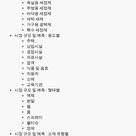
욕실용 세정제
주방용 세정제
바닥용 세정제
세탁 세제
가구용 광택제
특수 세정제
시장 규모 및 예측 : 용도별
주택
상업시설
공업시설
의료시설
접객
식품 및 음료
자동차
소매
교육기관
시장 규모 및 예측 : 형태별
액체
분말
젤
폼
스프레이
물티슈
정제
시장 규모 및 예측 : 소재 유형별