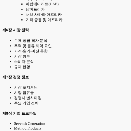
아랍에미리트(UAE)
남아프리카
서브 사하라 아프리카
기타 중동 및 아프리카
제6장 시장 전략
수요-공급 격차 분석
무역 및 물류 제약 요인
가격-원가-마진 동향
시장 침투
소비자 분석
규제 현황
제7장 경쟁 정보
시장 포지셔닝
시장 점유율
경쟁사 벤치마킹
주요 기업 전략
제8장 기업 프로파일
Seventh Generation
Method Products