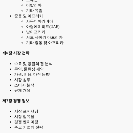
이탈리아
기타 유럽
중동 및 아프리카
사우디아라비아
아랍에미리트(UAE)
남아프리카
서브 사하라 아프리카
기타 중동 및 아프리카
제6장 시장 전략
수요 및 공급의 갭 분석
무역, 물류상 제약
가격, 비용, 마진 동향
시장 침투
소비자 분석
규제 개요
제7장 경쟁 정보
시장 포지셔닝
시장 점유율
경쟁 벤치마킹
주요 기업의 전략