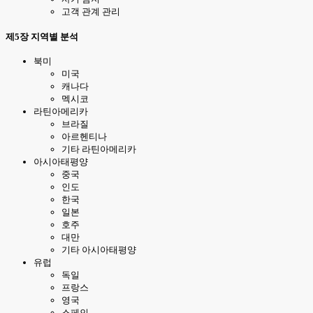
고객 관계 관리
제5장 지역별 분석
북미
미국
캐나다
멕시코
라틴아메리카
브라질
아르헨티나
기타 라틴아메리카
아시아태평양
중국
인도
한국
일본
호주
대만
기타 아시아태평양
유럽
독일
프랑스
영국
스페인