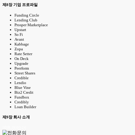
제8장 기업 프로파일
Funding Circle
Lending Club
Prosper Marketplace
Upstart
So Fi
Avant
Kabbage
Zopa
Rate Setter
On Deck
Upgrade
Peerform
Street Shares
Credible
Lendio
Blue Vine
Biz2 Credit
Fundbox
Credibly
Loan Builder
제9장 회사 소개
HBR 26.03.24