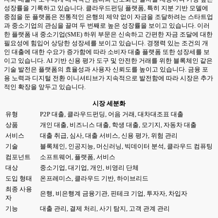
성장률을 기록하고 있습니다. 클라우드펀딩 플랫폼, 특히 지분 기반 모델에
중점을 둔 플랫폼은 전통적인 은행의 제약 없이 자금을 조달하려는 스타트업
과 중소기업의 관심을 끌며 두 번째로 높은 성장률을 보이고 있습니다. 이러
한 플랫폼 내 중소기업(SME) 하위 부문은 신속하고 간편한 자금 조달에 대한
필요성에 힘입어 상당한 성장세를 보이고 있습니다. 경쟁력 있는 조건의 개
인 대출에 대한 수요가 증가함에 따라 소비자 대출 플랫폼 또한 성장세를 보
이고 있습니다. AI 기반 신용 평가 도구 및 안전한 거래를 위한 블록체인 같은
기술 발전은 플랫폼의 효율성과 사용자 신뢰도를 높이고 있습니다. 금융 포
용 노력과 디지털 전환 이니셔티브가 지속적으로 발전함에 따라 시장은 추가
적인 확장을 앞두고 있습니다.
시장 세분화
유형
P2P 대출, 클라우드펀딩, 어음 거래, 대차대조표 대출
상품
개인 대출, 비즈니스 대출, 학생 대출, 모기지, 자동차 대출
서비스
대출 취급, 심사, 대출 서비스, 신용 평가, 위험 관리
기술
블록체인, 인공지능, 머신러닝, 빅데이터 분석, 클라우드 컴퓨팅
컴포넌트
소프트웨어, 플랫폼, 서비스
대상
중소기업, 대기업, 개인, 비영리 단체
도입 형태
온프레미스, 클라우드 기반, 하이브리드
최종 사용
은행, 비은행계 금융기관, 핀테크 기업, 투자자, 차입자
자
기능
대출 관리, 결제 처리, 사기 탐지, 고객 관계 관리