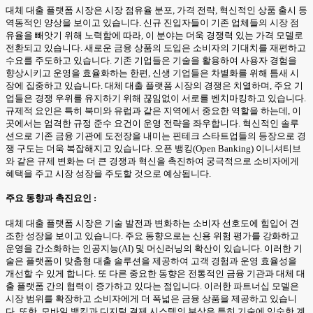
대체 대출 플랫폼 시장은 시장 점유율 분포, 가격 전략, 혁신적인 상품 출시 등
역동적인 양상을 보이고 있습니다. 신규 진입자들이 기존 업체들의 시장 점
유율을 빼앗기 위해 노력함에 따라, 이 분야는 더욱 경쟁력 있는 가격 모델로
전환되고 있습니다. 새로운 금융 상품의 도입은 소비자의 기대치를 재편하고
수요를 주도하고 있습니다. 기존 기업들은 기술을 활용하여 사용자 경험을
향상시키고 운영을 효율화하는 한편, 신생 기업들은 차별화를 위해 틈새 시
장에 집중하고 있습니다. 대체 대출 플랫폼 시장의 경쟁은 치열하며, 주요 기
업들은 경쟁 우위를 유지하기 위해 끊임없이 서로를 벤치마킹하고 있습니다.
규제적 요인은 특히 북미와 유럽과 같은 지역에서 중요한 역할을 하는데, 이
곳에서는 엄격한 규정 준수 요건이 운영 전략을 좌우합니다. 혁신적인 솔루
션으로 기존 금융 기관에 도전장을 내미는 핀테크 스타트업들의 등장으로 경
쟁 구도는 더욱 복잡해지고 있습니다. 오픈 뱅킹(Open Banking) 이니셔티브
와 같은 규제 변화는 더 큰 경쟁과 혁신을 촉진하여 궁극적으로 소비자에게
혜택을 주고 시장 성장을 주도할 것으로 예상됩니다.
주요 동향과 촉진요인 :
대체 대출 플랫폼 시장은 기술 발전과 변화하는 소비자 선호도에 힘입어 견
조한 성장을 보이고 있습니다. 주요 동향으로는 신용 위험 평가를 강화하고
운영을 간소화하는 인공지능(AI) 및 머신러닝의 확산이 있습니다. 이러한 기
술은 플랫폼이 맞춤형 대출 솔루션을 제공하여 고객 경험과 운영 효율성을
개선할 수 있게 합니다. 또 다른 중요한 동향은 전통적인 금융 기관과 대체 대
출 플랫폼 간의 협력이 증가하고 있다는 점입니다. 이러한 파트너십 모델은
시장 범위를 확장하고 소비자에게 더 폭넓은 금융 상품을 제공하고 있습니
다. 또한, 모바일 뱅킹과 디지털 결제 시스템의 부상은 특히 기술에 익숙한 계