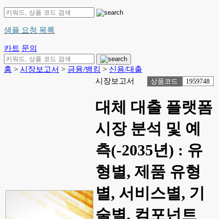
샘플 요청 목록
카트
문의
홈
>
시장보고서
>
금융/뱅킹
>
신용/대출
시장보고서
상품코드
1959748
대체 대출 플랫폼
시장 분석 및 예
측(-2035년) : 유
형별, 제품 유형
별, 서비스별, 기
술별, 컴포넌트