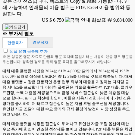
있는 라이선스입니다. 텍스트의 Copy & Paste 가능합니다. 인
쇄 가능하며 인쇄물의 이용 범위는 PDF, Excel 이용 범위와 동
일합니다.
US $ 6,750
￦ 9,684,000
※ 부가세 별도
영문목차
한글목차
샘플 요청 목록에 추가
※ 본 상품은 영문 자료로 한글과 영문 목차에 불일치하는 내용이 있을 경우 영문을
우선합니다. 정확한 검토를 위해 영문 목차를 참고해주시기 바랍니다.
대체 대출 플랫폼 시장은 2024년 61억 4,000만 달러에서 2034년까지 195억
9,000만 달러로 성장해 CAGR은 약 12.3%를 나타낼 것으로 예측됩니다. 대체
대출 플랫폼 시장은 전통적인 은행 업무 외부의 대출을 지원하는 디지털 금
융 서비스를 포괄합니다. 이러한 플랫폼은 기술을 활용하여 P2P 대출, 클라우
드펀딩, 소액 대출을 제공함으로써 금융 서비스 접근성이 낮은 계층을 대상
으로 합니다. 핀테크 혁신에 힘입어, 이들은 사용자 경험과 데이터 기반 신용
평가를 중시하며 더 빠르고 접근성이 높은 자금 조달 솔루션을 제공합니다.
유연한 자금 조달에 대한 수요 증가와 규제 환경의 발전이 시장 성장을 주도
하고 있습니다.
대체 대출 플랫폼 시장은 접근성이 뛰어나고 유연한 자금 조달 옵션에 대한
수요 증가에 힘입어 견조한 성장세를 보이고 있습니다. P2P 대출 부문은 차입
자와 대출자 모두에게 매력적인 금리와 간소화된 절차를 제공하여 가장 높은