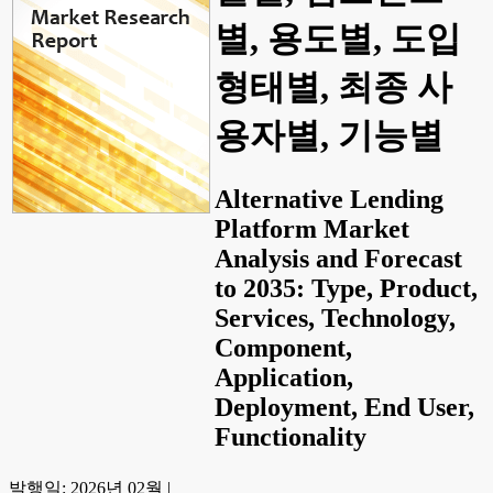
별, 용도별, 도입
형태별, 최종 사
용자별, 기능별
Alternative Lending
Platform Market
Analysis and Forecast
to 2035: Type, Product,
Services, Technology,
Component,
Application,
Deployment, End User,
Functionality
발행일:
2026년 02월
|