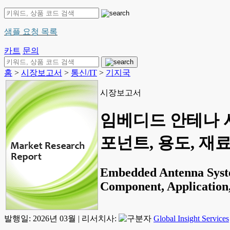
샘플 요청 목록
카트
문의
홈
>
시장보고서
>
통신/IT
>
기지국
시장보고서
임베디드 안테나 시스
포넌트, 용도, 재
Embedded Antenna System
Component, Application,
발행일:
2026년 03월
|
리서치사:
Global Insight Services