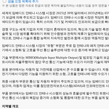
샘플 요청 목록에 추가
※ 본 상품은 영문 자료로 한글과 영문 목차에 불일치하는 내용이 있을 경우 영문을
세계의 임베디드 안테나 시스템 시장은 2025년 39억 달러에서 2035년에는 65
기 보급에 의해 주도되고 있습니다. 임베디드 안테나 시스템 시장은 적당히 통합된
넥티드카 등이 있습니다. 특히 스마트 기기 및 커넥티드 인프라의 보급으로 빠
경쟁 구도는 세계 기업과 지역 기업이 혼재되어 있으며, 혁신과 기술 발전 측
술력 및 시장 범위를 확대하기 위해 인수합병과 전략적 제휴가 일반화되어 있
적으로, 안테나 기술과 통합 능력의 지속적인 발전과 함께 시장은 역동적인 발
임베디드 안테나 시스템 시장의 "유형" 부문은 주로 칩 안테나와 패치 안테나에 
기에서 소형화 및 고효율 무선 통신 솔루션에 대한 수요 증가에 부응하고 있습니
기술 부문에서는 MIMO(Multiple Input Multiple Output) 및
트시티와 자율주행차의 첨단 무선 통신 기능에 대한 수요가 이러한 기술의 채택을 
응용 분야에서는 자동차 및 가전제품 산업에서 큰 수요를 볼 수 있습니다. 자동
전기기에서 다양한 기능을 지원하기 위한 소형, 고효율 안테나에 대한 수요가 
최종 사용자 부문은 통신 및 자동차 부문이 주도하고 있으며, 이는 임베디드
있으며, 자동차 업계는 이를 첨단운전자보조시스템(ADAS)과 인포테인먼트 시
부품 분야에서는 임베디드 안테나 시스템의 성능과 효율성에 필수적인 트랜시버
무선 통신 시스템의 복잡성 증가와 소형화 및 통합에 대한 요구는 부품 설계 
지역별 개요