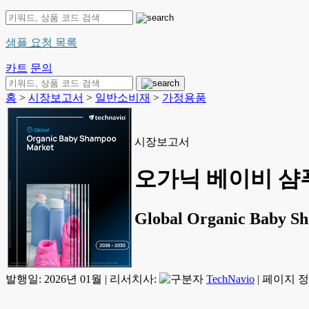
샘플 요청 목록
카트
문의
홈
>
시장보고서
>
일반소비재
>
가정용품
시장보고서
오가닉 베이비 샴푸 
Global Organic Baby S
발행일:
2026년 01월
|
리서치사:
TechNavio
|
페이지 정보: