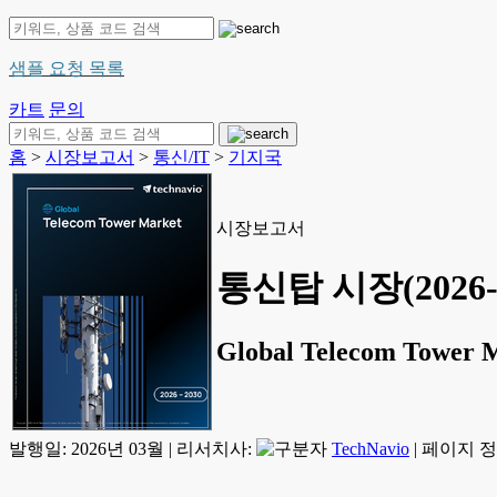
샘플 요청 목록
카트
문의
홈
>
시장보고서
>
통신/IT
>
기지국
시장보고서
통신탑 시장(2026-
Global Telecom Tower 
발행일:
2026년 03월
|
리서치사:
TechNavio
|
페이지 정보: