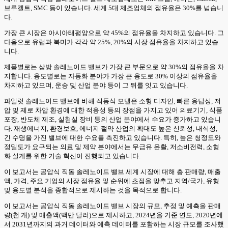
브루켈트, SMC 등이 있습니다. 세계 5대 제조업체의 점유율은 30%를 넘습니
다.
가장 큰 시장은 아시아태평양으로 약 45%의 점유율을 차지하고 있습니다. 그
다음으로 유럽과 북미가 각각 약 25%, 20%의 시장 점유율을 차지하고 있습
니다.
제품별로는 삼방 솔레노이드 밸브가 가장 큰 부문으로 약 30%의 점유율을 차
지합니다. 용도별로는 자동화 분야가 가장 큰 용도로 30% 이상의 점유율을
차지하고 있으며, 운송 및 산업 분야 등이 그 뒤를 잇고 있습니다.
파일럿 솔레노이드 밸브에 비해 직동식 모델은 소형 디자인, 빠른 응답성, 저
압 및 제로 차압 환경에 대한 적응성 등의 장점을 가지고 있어 의료기기, 식품
포장, 반도체 제조, 실험실 장비 등의 산업 분야에서 수요가 증가하고 있습니
다. 재생에너지, 환경보호, 에너지 절약 산업의 확대도 높은 신뢰성, 내식성,
긴 수명을 가진 밸브에 대한 수요를 촉진하고 있습니다. 특히, 높은 청정도와
정밀도가 요구되는 의료 및 제약 분야에서는 무급유 윤활, 저소비전력, 소형
화 설계를 위한 기술 혁신이 진행되고 있습니다.
이 보고서는 공압식 직동 솔레노이드 밸브 세계 시장에 대해 총 판매량, 매출
액, 가격, 주요 기업의 시장 점유율 및 순위에 초점을 맞추고 지역/국가, 유형
및 용도별 분석을 종합적으로 제시하는 것을 목적으로 합니다.
이 보고서는 공압식 직동 솔레노이드 밸브 시장의 규모, 추정 및 예측을 판매
량(천 개) 및 매출액(백만 달러)으로 제시하고, 2024년을 기준 연도, 2020년에
서 2031년까지의 과거 데이터와 예측 데이터를 포함하는 시장 규모를 조사했