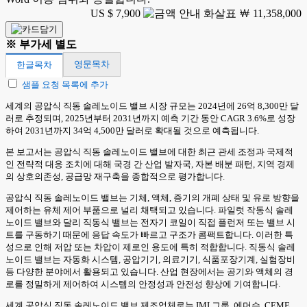
US $ 7,900
￦ 11,358,000
※ 부가세 별도
영문목차
한글목차
샘플 요청 목록에 추가
세계의 공압식 직동 솔레노이드 밸브 시장 규모는 2024년에 26억 8,300만 달
러로 추정되며, 2025년부터 2031년까지 예측 기간 동안 CAGR 3.6%로 성장
하여 2031년까지 34억 4,500만 달러로 확대될 것으로 예측됩니다.
본 보고서는 공압식 직동 솔레노이드 밸브에 대한 최근 관세 조정과 국제적
인 전략적 대응 조치에 대해 국경 간 산업 발자국, 자본 배분 패턴, 지역 경제
의 상호의존성, 공급망 재구축을 종합적으로 평가합니다.
공압식 직동 솔레노이드 밸브는 기체, 액체, 증기의 개폐 상태 및 유로 방향을
제어하는 유체 제어 부품으로 널리 채택되고 있습니다. 파일럿 작동식 솔레
노이드 밸브와 달리 직동식 밸브는 전자기 코일이 직접 플런저 또는 밸브 시
트를 구동하기 때문에 응답 속도가 빠르고 구조가 콤팩트합니다. 이러한 특
성으로 인해 저압 또는 차압이 제로인 용도에 특히 적합합니다. 직동식 솔레
노이드 밸브는 자동화 시스템, 공압기기, 의료기기, 식품포장기계, 실험장비
등 다양한 분야에서 활용되고 있습니다. 산업 현장에서는 공기와 액체의 경
로를 정밀하게 제어하여 시스템의 안정성과 안전성 향상에 기여합니다.
세계 공압식 직동 솔레노이드 밸브 제조업체로는 IMI 그룹, 에머슨, CEME,