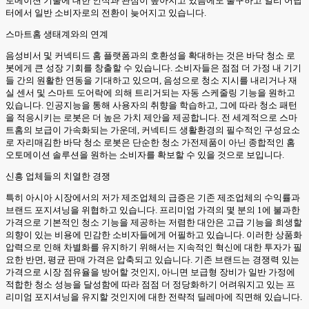
토메이션 기술에 대한 인식과 관심이 높아지고 있음에도 불구하고 얼리 어답
터에서 일반 소비자로의 전환이 늦어지고 있습니다.
스마트홈 생태계와의 연계
음성비서 및 커넥티드 홈 플랫폼과의 호환성을 확대하는 것은 바닥 청소 로
봇에게 큰 성장 기회를 창출할 수 있습니다. 소비자들은 점점 더 가정 내 기기
들 간의 원활한 연동을 기대하고 있으며, 음성으로 청소 지시를 내리거나 재
실 센서 및 스마트 도어락에 의해 트리거되는 자동 스케줄링 기능을 원하고
있습니다. 인공지능을 통해 사용자의 취향을 학습하고, 그에 따라 청소 패턴
을 적응시키는 로봇은 더 높은 가치 제안을 제공합니다. 전 세계적으로 스마
트홈의 보급이 가속화되는 가운데, 커넥티드 생활환경의 필수적인 구성요소
로 자리매김한 바닥 청소 로봇은 단순한 청소 가전제품이 아닌 종합적인 홈
오토메이션 솔루션을 원하는 소비자를 확보할 수 있을 것으로 보입니다.
신흥 업체들의 치열한 경쟁
특히 아시아 시장에서의 저가 제조업체의 급증은 기존 제조업체의 수익률과
브랜드 포지셔닝을 위협하고 있습니다. 프리미엄 가격의 몇 분의 1에 불과한
가격으로 기본적인 청소 기능을 제공하는 저렴한 대안은 고급 기능을 희생할
의향이 있는 비용에 민감한 소비자들에게 어필하고 있습니다. 이러한 상품화
압력으로 인해 차별화를 유지하기 위해서는 지속적인 혁신에 대한 투자가 필
요한 반면, 평균 판매 가격은 압축되고 있습니다. 기존 브랜드는 경쟁력 있는
가격으로 시장 점유율을 방어할 것인지, 아니면 보급형 장비가 일반 가정에
적합한 청소 성능을 달성함에 따라 점점 더 정당화하기 어려워지고 있는 프
리미엄 포지셔닝을 유지할 것인지에 대한 전략적 딜레마에 직면해 있습니다.