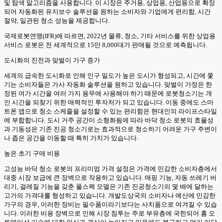
및 탐색 알고리즘을 사용합니다. 이 시장은 주거용, 상업용, 산업용으로 확장
되어 자동화된 유지보수 솔루션을 원하는 소비자와 기업에게 편리함, 시간
절약, 일관된 청소 성능을 제공합니다.
국제로봇연맹(IFR)에 따르면, 2022년 물류, 청소, 기타 서비스를 위한 상업용
서비스 로봇은 전 세계적으로 15만 8,000대가 판매될 것으로 예측됩니다.
도시화의 진전과 맞벌이 가구 증가
세계의 급속한 도시화로 인해 인구 밀도가 높은 도시가 형성되고, 시간에 쫓
기는 소비자들은 가사 자동화 솔루션을 원하고 있습니다. 맞벌이 가정은 한
정된 여가 시간을 여러 가지 용무에 사용해야 하기 때문에 로봇청소기는 개
인 시간을 되찾기 위한 매력적인 투자처가 되고 있습니다. 이동 중에도 스마
트폰 앱으로 청소 스케줄을 설정할 수 있는 편리함은 현대인의 라이프스타일
에 부합합니다. 도시 거주 공간이 소형화됨에 따라 바닥 청소 로봇의 효율성
과 기동성은 기존 진공 청소기로는 효과적으로 청소하기 어려운 가구 주변이
나 좁은 공간을 이동할 때 특히 가치가 있습니다.
높은 초기 구매 비용
고성능 바닥 청소 로봇의 프리미엄 가격 설정은 가격에 민감한 소비자층에서
대중 시장 보급에 큰 장벽으로 작용하고 있습니다. 매핑 기능, 자동 쓰레기 버
리기, 걸레질 기능을 갖춘 풀스펙 모델은 기존 진공청소기의 몇 배에 달하는
고가의 가격대를 형성하고 있습니다. 개발도상국의 소비자나 예산에 민감한
가구의 경우, 이러한 장비는 필수품이라기보다는 사치품으로 여겨질 수 있습
니다. 이러한 비용 장벽으로 인해 시장 침투는 주로 부유층에 국한되어 홈 오