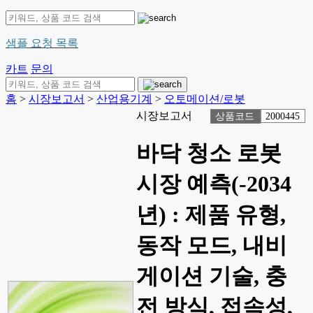
샘플 요청 목록
카트
문의
홈
>
시장보고서
>
산업용기계
>
오토메이션/로봇
시장보고서
상품코드
2000445
바닥 청소 로봇
시장 예측(-2034
년) : 제품 유형,
동작 모드, 내비
게이션 기술, 충
전 방식, 접속성,