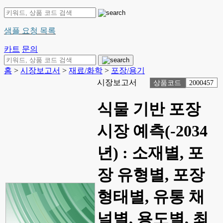
샘플 요청 목록
카트
문의
홈
>
시장보고서
>
재료/화학
>
포장/용기
시장보고서
상품코드
2000457
식물 기반 포장
시장 예측(-2034
년) : 소재별, 포
장 유형별, 포장
형태별, 유통 채
널별, 용도별, 최