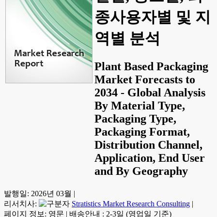
종사용자별 및 지
역별 분석
Plant Based Packaging
Market Forecasts to
2034 - Global Analysis
By Material Type,
Packaging Type,
Packaging Format,
Distribution Channel,
Application, End User
and By Geography
발행일:
2026년 03월
|
리서치사:
Stratistics Market Research Consulting
|
페이지 정보: 영문
|
배송안내 : 2-3일 (영업일 기준)