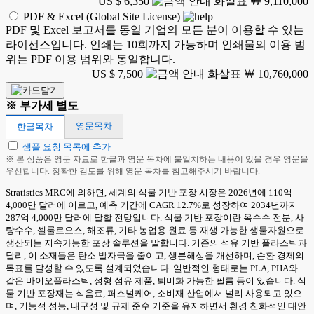
US $ 6,350
￦ 9,110,000
PDF & Excel (Global Site License)
PDF 및 Excel 보고서를 동일 기업의 모든 분이 이용할 수 있는
라이선스입니다. 인쇄는 10회까지 가능하며 인쇄물의 이용 범
위는 PDF 이용 범위와 동일합니다.
US $ 7,500
￦ 10,760,000
※ 부가세 별도
영문목차
한글목차
샘플 요청 목록에 추가
※ 본 상품은 영문 자료로 한글과 영문 목차에 불일치하는 내용이 있을 경우 영문을
우선합니다. 정확한 검토를 위해 영문 목차를 참고해주시기 바랍니다.
Stratistics MRC에 의하면, 세계의 식물 기반 포장 시장은 2026년에 110억
4,000만 달러에 이르고, 예측 기간에 CAGR 12.7%로 성장하여 2034년까지
287억 4,000만 달러에 달할 전망입니다. 식물 기반 포장이란 옥수수 전분, 사
탕수수, 셀룰로오스, 해조류, 기타 농업용 원료 등 재생 가능한 생물자원으로
생산되는 지속가능한 포장 솔루션을 말합니다. 기존의 석유 기반 플라스틱과
달리, 이 소재들은 탄소 발자국을 줄이고, 생분해성을 개선하며, 순환 경제의
목표를 달성할 수 있도록 설계되었습니다. 일반적인 형태로는 PLA, PHA와
같은 바이오플라스틱, 성형 섬유 제품, 퇴비화 가능한 필름 등이 있습니다. 식
물 기반 포장재는 식음료, 퍼스널케어, 소비재 산업에서 널리 사용되고 있으
며, 기능적 성능, 내구성 및 규제 준수 기준을 유지하면서 환경 친화적인 대안