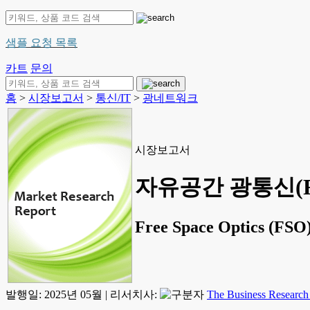
샘플 요청 목록
카트
문의
홈
>
시장보고서
>
통신/IT
>
광네트워크
시장보고서
자유공간 광통신(FS
Free Space Optics (FSO)
발행일:
2025년 05월
|
리서치사:
The Business Researc