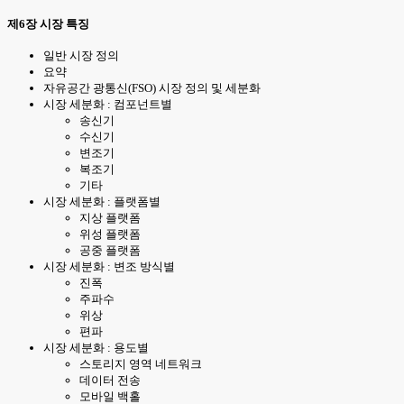
제6장 시장 특징
일반 시장 정의
요약
자유공간 광통신(FSO) 시장 정의 및 세분화
시장 세분화 : 컴포넌트별
송신기
수신기
변조기
복조기
기타
시장 세분화 : 플랫폼별
지상 플랫폼
위성 플랫폼
공중 플랫폼
시장 세분화 : 변조 방식별
진폭
주파수
위상
편파
시장 세분화 : 용도별
스토리지 영역 네트워크
데이터 전송
모바일 백홀