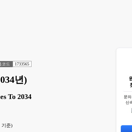
품코드
1733565
034년)
es To 2034
문의
신
 기준)