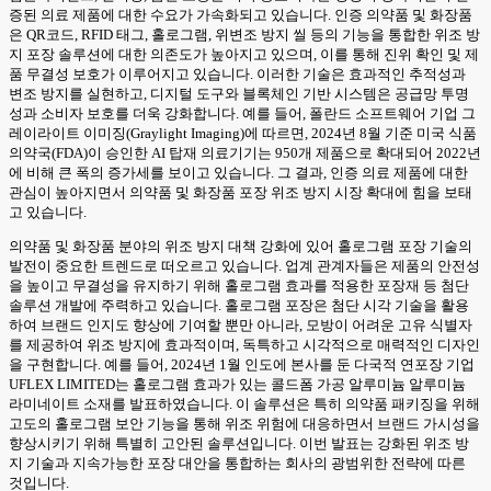
증된 의료 제품에 대한 수요가 가속화되고 있습니다. 인증 의약품 및 화장품
은 QR코드, RFID 태그, 홀로그램, 위변조 방지 씰 등의 기능을 통합한 위조 방
지 포장 솔루션에 대한 의존도가 높아지고 있으며, 이를 통해 진위 확인 및 제
품 무결성 보호가 이루어지고 있습니다. 이러한 기술은 효과적인 추적성과
변조 방지를 실현하고, 디지털 도구와 블록체인 기반 시스템은 공급망 투명
성과 소비자 보호를 더욱 강화합니다. 예를 들어, 폴란드 소프트웨어 기업 그
레이라이트 이미징(Graylight Imaging)에 따르면, 2024년 8월 기준 미국 식품
의약국(FDA)이 승인한 AI 탑재 의료기기는 950개 제품으로 확대되어 2022년
에 비해 큰 폭의 증가세를 보이고 있습니다. 그 결과, 인증 의료 제품에 대한
관심이 높아지면서 의약품 및 화장품 포장 위조 방지 시장 확대에 힘을 보태
고 있습니다.
의약품 및 화장품 분야의 위조 방지 대책 강화에 있어 홀로그램 포장 기술의
발전이 중요한 트렌드로 떠오르고 있습니다. 업계 관계자들은 제품의 안전성
을 높이고 무결성을 유지하기 위해 홀로그램 효과를 적용한 포장재 등 첨단
솔루션 개발에 주력하고 있습니다. 홀로그램 포장은 첨단 시각 기술을 활용
하여 브랜드 인지도 향상에 기여할 뿐만 아니라, 모방이 어려운 고유 식별자
를 제공하여 위조 방지에 효과적이며, 독특하고 시각적으로 매력적인 디자인
을 구현합니다. 예를 들어, 2024년 1월 인도에 본사를 둔 다국적 연포장 기업
UFLEX LIMITED는 홀로그램 효과가 있는 콜드폼 가공 알루미늄 알루미늄
라미네이트 소재를 발표하였습니다. 이 솔루션은 특히 의약품 패키징을 위해
고도의 홀로그램 보안 기능을 통해 위조 위험에 대응하면서 브랜드 가시성을
향상시키기 위해 특별히 고안된 솔루션입니다. 이번 발표는 강화된 위조 방
지 기술과 지속가능한 포장 대안을 통합하는 회사의 광범위한 전략에 따른
것입니다.