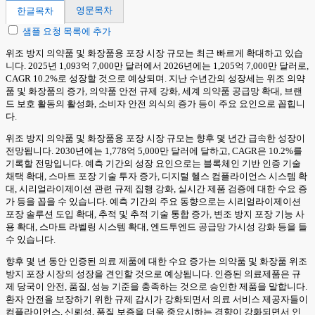
영문목차
한글목차
샘플 요청 목록에 추가
위조 방지 의약품 및 화장품용 포장 시장 규모는 최근 빠르게 확대하고 있습
니다. 2025년 1,093억 7,000만 달러에서 2026년에는 1,205억 7,000만 달러로,
CAGR 10.2%로 성장할 것으로 예상되며. 지난 수년간의 성장세는 위조 의약
품 및 화장품의 증가, 의약품 안전 규제 강화, 세계 의약품 공급망 확대, 브랜
드 보호 활동의 활성화, 소비자 안전 의식의 증가 등이 주요 요인으로 꼽힙니
다.
위조 방지 의약품 및 화장품용 포장 시장 규모는 향후 몇 년간 급속한 성장이
전망됩니다. 2030년에는 1,778억 5,000만 달러에 달하고, CAGR은 10.2%를
기록할 전망입니다. 예측 기간의 성장 요인으로는 블록체인 기반 인증 기술
채택 확대, 스마트 포장 기술 투자 증가, 디지털 헬스 컴플라이언스 시스템 확
대, 시리얼라이제이션 관련 규제 집행 강화, 실시간 제품 검증에 대한 수요 증
가 등을 꼽을 수 있습니다. 예측 기간의 주요 동향으로는 시리얼라이제이션
포장 솔루션 도입 확대, 추적 및 추적 기술 통합 증가, 변조 방지 포장 기능 사
용 확대, 스마트 라벨링 시스템 확대, 엔드투엔드 공급망 가시성 강화 등을 들
수 있습니다.
향후 몇 년 동안 인증된 의료 제품에 대한 수요 증가는 의약품 및 화장품 위조
방지 포장 시장의 성장을 견인할 것으로 예상됩니다. 인증된 의료제품은 규
제 당국이 안전, 품질, 성능 기준을 충족하는 것으로 승인한 제품을 말합니다.
환자 안전을 보장하기 위한 규제 감시가 강화되면서 의료 서비스 제공자들이
컴플라이언스, 신뢰성, 품질 보증을 더욱 중요시하는 경향이 강화되면서 인