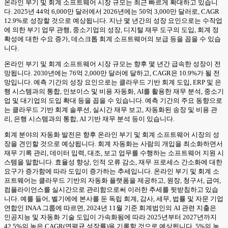
온라인 부기 및 회계 소프트웨어 시장 규모는 최근 빠르게 확대하고 있습니
다. 2025년 44억 6,000만 달러에서 2026년에는 50억 3,000만 달러로, CAGR
12.9%로 성장할 것으로 예상됩니다. 지난 몇 년간의 성장 요인으로는 수작업
에 의한 부기 업무 관행, 중소기업의 성장, 디지털 재무 도구의 도입, 회계 정
확성에 대한 수요 증가, 데스크톱 회계 소프트웨어의 보급 등을 꼽을 수 있습
니다.
온라인 부기 및 회계 소프트웨어 시장 규모는 향후 몇 년간 급속한 성장이 전
망됩니다. 2030년에는 76억 2,000만 달러에 달하고, CAGR은 10.9%가 될 전
망입니다. 예측 기간의 성장 요인으로는 클라우드 기반 회계 도입, ERP 및 은
행 시스템과의 통합, 인보이스 및 비용 자동화, AI를 활용한 재무 분석, 중소기
업 및 대기업의 도입 확대 등을 꼽을 수 있습니다. 예측 기간의 주요 동향으로
는 클라우드 기반 회계 솔루션, 실시간 재무 보고, 자동화된 송장 및 비용 관
리, 은행 시스템과의 통합, AI 기반 재무 분석 등이 있습니다.
회계 분야의 자동화 발전은 향후 온라인 부기 및 회계 소프트웨어 시장의 성
장을 견인할 것으로 예상됩니다. 회계 자동화는 사람의 개입을 최소화하면서
재무 기록 관리, 데이터 입력, 대조, 보고 업무를 수행하는 소프트웨어 지원 시
스템을 말합니다. 효율성 향상, 인적 오류 감소, 재무 프로세스 간소화에 대한
요구가 증가함에 따라 도입이 증가하는 추세입니다. 온라인 부기 및 회계 소
프트웨어는 클라우드 기반의 자동화 플랫폼을 제공하고, 원장, 청구서, 급여,
컴플라이언스를 실시간으로 관리함으로써 이러한 추세를 뒷받침하고 있습
니다. 예를 들어, 벨기에에 본사를 둔 독립 회계, 감사, 세무, 법률 및 자문 기업
연합인 INAA 그룹에 따르면, 2024년 11월 기준 회계법인의 AI 관련 지출은
인공지능 및 자동화 기술 도입이 가속화됨에 따라 2025년부터 2027년까지
42.5%의 높은 CAGR(연평균 성장률)을 기록할 것으로 예상됩니다. 5%의 높