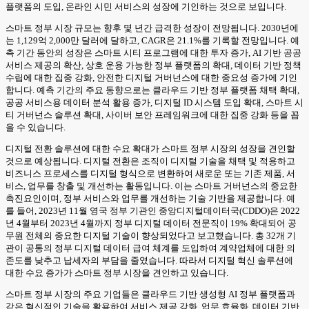
플랫폼의 도입, 온라인 시민 서비스의 성장에 기인하는 것으로 보입니다.
스마트 정부 시장 규모는 향후 몇 년간 급격한 성장이 전망됩니다. 2030년에
는 1,129억 2,000만 달러에 달하고, CAGR은 21.1%를 기록할 전망입니다. 예
측 기간 동안의 성장은 스마트 시티 프로그램에 대한 투자 증가, AI 기반 공공
서비스 제공의 확산, 상호 운용 가능한 정부 플랫폼의 확대, 데이터 기반 정책
수립에 대한 집중 강화, 안전한 디지털 거버넌스에 대한 중요성 증가에 기인
합니다. 예측 기간의 주요 동향으로는 클라우드 기반 정부 플랫폼 채택 확대,
공공 서비스용 데이터 분석 활용 증가, 디지털 ID 시스템 도입 확대, 스마트 시
티 거버넌스 솔루션 확대, 사이버 보안 프레임워크에 대한 집중 강화 등을 꼽
을 수 있습니다.
디지털 전환 솔루션에 대한 수요 확대가 스마트 정부 시장의 성장을 견인할
것으로 예상됩니다. 디지털 전환은 조직이 디지털 기술을 채택 및 적용하고
비즈니스 프로세스를 디지털 형식으로 변환하여 새로운 또는 기존 제품, 서
비스, 업무를 창출 및 개선하는 활동입니다. 이는 스마트 거버넌스의 중요한
촉진요인이며, 정부 서비스와 업무를 개선하는 기술 기반을 제공합니다. 예
를 들어, 2023년 11월 영국 정부 기관인 중앙디지털데이터국(CDDO)은 2022
년 4월부터 2023년 4월까지 정부 디지털 데이터 전문직이 19% 확대되어 공
무원 전체의 중요한 디지털 기술이 향상되었다고 보고했습니다. 총 32개 기
관이 공통의 정부 디지털 데이터 급여 체계를 도입하여 계약업체에 대한 의
존도를 낮추고 납세자의 부담을 줄였습니다. 따라서 디지털 혁신 솔루션에
대한 수요 증가가 스마트 정부 시장을 견인하고 있습니다.
스마트 정부 시장의 주요 기업들은 클라우드 기반 생성형 AI 정부 플랫폼과
같은 혁신적인 기술을 활용하여 서비스 제공 강화, 업무 효율화, 데이터 기반