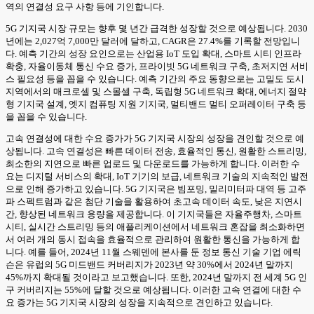
역의 연결성 요구 사항 등에 기인합니다.
5G 기지국 시장 규모는 향후 몇 년간 급격한 성장할 것으로 예상됩니다. 2030
년에는 2,027억 7,000만 달러에 달하고, CAGR은 27.4%를 기록할 전망입니
다. 예측 기간의 성장 요인으로는 산업용 IoT 도입 확대, 스마트 시티 인프라
확충, 자율이동체 통신 수요 증가, 프라이빗 5G 네트워크 구축, 초저지연 서비
스 필요성 등을 꼽을 수 있습니다. 예측 기간의 주요 동향으로는 고밀도 도시
지역에서의 매크로셀 및 스몰셀 구축, 독립형 5G 네트워크 확대, 에너지 절약
형 기지국 설계, 엣지 컴퓨팅 지원 기지국, 멀티밴드 멀티 오퍼레이터 구축 등
을 꼽을 수 있습니다.
고속 연결성에 대한 수요 증가가 5G 기지국 시장의 성장을 견인할 것으로 예
상됩니다. 고속 연결성은 빠른 데이터 전송, 효율적인 통신, 원활한 스트리밍,
최소한의 지연으로 빠른 업로드 및 다운로드를 가능하게 합니다. 이러한 수
요는 디지털 서비스의 확대, IoT 기기의 보급, 네트워크 기술의 지속적인 발전
으로 인해 증가하고 있습니다. 5G 기지국은 빔포밍, 밀리미터파 대역 등 고주
파 스펙트럼과 같은 첨단 기술을 활용하여 초고속 데이터 속도, 낮은 지연시
간, 향상된 네트워크 용량을 제공합니다. 이 기지국들은 자율주행차, 스마트
시티, 실시간 스트리밍 등의 애플리케이션에서 네트워크 혼잡을 최소화하면
서 여러 개의 동시 접속을 효율적으로 관리하여 원활한 통신을 가능하게 합
니다. 예를 들어, 2024년 11월 스웨덴에 본사를 둔 정보 통신 기술 기업 에릭
슨은 유럽의 5G 미드밴드 커버리지가 2023년 약 30%에서 2024년 말까지
45%까지 확대될 것이라고 보고했습니다. 또한, 2024년 말까지 전 세계 5G 인
구 커버리지는 55%에 달할 것으로 예상됩니다. 이러한 고속 연결에 대한 수
요 증가는 5G 기지국 시장의 성장을 지속적으로 견인하고 있습니다.