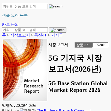
샘플 요청 목록
카트
문의
홈
>
시장보고서
>
통신/IT
>
기지국
시장보고서
상품코드
1978010
5G 기지국 시장
보고서(2026년)
5G Base Station Global
Market Report 2026
발행일:
2026년 03월
|
리서치사:
The Business Research Company
|