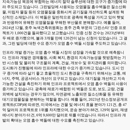
지속가능성 목표에 부합하는 에너지 절약 솔루션에 대한 요구가 증가함에 따
라 주도되고 있습니다. 그린빌딩에 사용되는 오염물질 흡수벽돌은 질소산화
물, 미립자 물질 등의 오염물질을 중화시켜 공기질을 개선하도록 설계된 혁
신적인 소재입니다. 이 벽돌은 일반적으로 광촉매 특성을 가지고 있어 햇빛
과 반응하여 유해한 오염물질을 무해한 부산물로 분해합니다. 예를 들어,
2024년 12월, 호주 녹색건축위원회는 호주 건축 부문의 '그린스타' 인증 프로
젝트가 1,000건을 돌파했다고 보고했습니다. 인증 신청 건수는 2023년부터
두 배로 증가했으며, 불과 3개월 만에 120건이 넘는 신청이 있었습니다. 그 결
과, 그린 빌딩에 대한 수요 증가가 오염 흡수 벽돌 시장을 주도하고 있습니다.
인프라 개발 증가는 오염 흡수 벽돌 시장의 성장을 가속할 것으로 예측됩니
다. 인프라 개발은 경제활동, 사회 복지, 환경의 지속가능성을 뒷받침하는 기
반 시스템 및 물리적 구조물의 계획, 건설, 개보수 및 유지관리를 의미합니다.
도시화가 진행됨에 따라 인프라에 대한 수요가 증가하고 있습니다. 도시 인
구 증가에 따라 살기 좋고 효율적인 도시 환경을 구축하기 위해서는 교통, 에
너지, 주택, 공공서비스 개선이 요구되고 있습니다. 대기질을 개선하고 지속
가능한 건설을 촉진하기 위해 인프라 프로젝트에서 오염 흡수 벽돌의 사용이
증가하고 있습니다. 광촉매 재료가 배합된 이 벽돌은 도로, 보도, 교량, 건물
외벽에 설치되는 경우가 많으며, 자연광에 노출되면 질소산화물 등 유해한
대기오염물질을 분해하는 역할을 합니다. 예를 들어, 2023년 탄소정보공개프
로젝트(CDP)에 따르면, 미국에서는 건물 및 에너지 효율 분야가 121건, 총 47
억 달러의 프로젝트로 1위를 차지했으며, 운송 분야가 88건, 129억 달러, 재생
에너지 분야가 61건, 6억 9,600만 달러로 뒤를 이었습니다. 따라서 인프라 개
발의 확대는 오염 흡수 벽돌에 대한 수요를 촉진하고 있습니다.