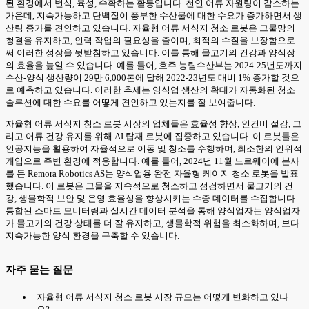
된 환경에서 번식, 육성, 수확하는 활동입니다. 천연 어류 자원량이 감소하는
가운데, 지속가능하고 단백질이 풍부한 수산물에 대한 수요가 증가하면서 생
산량 증가를 견인하고 있습니다. 자율형 어류 서식지 청소 로봇은 그물망의
청결을 유지하고, 인력 작업의 필요성을 줄이며, 최적의 수질을 보장함으로
써 이러한 성장을 뒷받침하고 있습니다. 이를 통해 물고기의 건강과 양식장
의 효율을 높일 수 있습니다. 예를 들어, 호주 농림수산부는 2024-25년도까지
수산-양식 생산량이 29만 6,000톤에 달해 2022-23년도 대비 1% 증가할 것으
로 예측하고 있습니다. 이러한 추세는 양식업 생산의 확대가 자동화된 청소
솔루션에 대한 수요를 어떻게 견인하고 있는지를 잘 보여줍니다.
자율형 어류 서식지 청소 로봇 시장의 업체들은 효율성 향상, 인건비 절감, 그
리고 어류 건강 유지를 위해 AI 탑재 로봇에 집중하고 있습니다. 이 로봇들은
인공지능을 활용하여 자율적으로 이동 및 청소를 수행하며, 최소한의 인위적
개입으로 주변 환경에 적응합니다. 예를 들어, 2024년 11월 노르웨이에 본사
를 둔 Remora Robotics AS는 양식업용 완전 자율형 케이지 청소 로봇을 발표
했습니다. 이 로봇은 그물을 지속적으로 청소하고 점검하면서 물고기의 건
강, 생물학적 보안 및 운영 효율성을 향상시키는 수중 데이터를 수집합니다.
통합된 스마트 모니터링과 실시간 데이터 분석을 통해 양식업자는 양식업자
가 물고기의 건강 상태를 더 잘 유지하고, 생물학적 위험을 최소화하며, 보다
지속가능한 양식 환경을 구축할 수 있습니다.
자주 묻는 질문
자율형 어류 서식지 청소 로봇 시장 규모는 어떻게 변화하고 있나