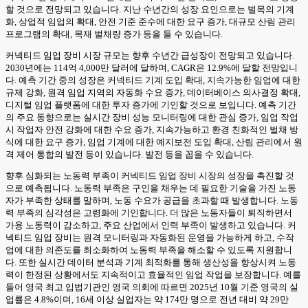
할 것으로 전망되고 있습니다. 지난 수년간의 성장 요인으로는 벌목의 기계
화, 상업적 임업의 확대, 안전 기준 준수에 대한 요구 증가, 대규모 산림 관리
프로그램의 확대, 목재 벌채량 증가 등을 들 수 있습니다.
커넥티드 임업 장비 시장 규모는 향후 수년간 급성장이 전망되고 있습니다.
2030년에는 114억 4,000만 달러에 달하며, CAGR은 12.9%에 달할 전망입니
다. 예측 기간 중의 성장은 커넥티드 기계 도입 확대, 지속가능한 임업에 대한
규제 강화, 원격 임업 지역의 자동화 수요 증가, 데이터베이스 의사결정 확대,
디지털 임업 플랫폼에 대한 투자 증가에 기인할 것으로 보입니다. 예측 기간
의 주요 동향으로는 실시간 장비 성능 모니터링에 대한 관심 증가, 임업 작업
시 작업자 안전 강화에 대한 수요 증가, 지속가능하고 환경 친화적인 벌채 방
식에 대한 요구 증가, 임업 기계에 대한 예지보전 도입 확대, 산림 관리에서 원
격 제어 통합의 발전 등이 있습니다. 발전 등을 꼽을 수 있습니다.
향후 심화되는 노동력 부족이 커넥티드 임업 장비 시장의 성장을 촉진할 것
으로 예측됩니다. 노동력 부족은 구인을 채우는 데 필요한 기술을 가진 노동
자가 부족한 상태를 말하며, 노동 수요가 공급을 초과할 때 발생합니다. 노동
력 부족의 심각성은 고령화에 기인합니다. 더 많은 노동자들이 퇴직하면서
가용 노동력이 감소하고, 주요 산업에서 인력 부족이 발생하고 있습니다. 커
넥티드 임업 장비는 원격 모니터링과 자동화된 운영을 가능하게 하고, 수작
업에 대한 의존도를 최소화하여 노동력 부족을 해소할 수 있도록 지원합니
다. 또한 실시간 데이터 분석과 기계 최적화를 통해 생산성을 향상시켜 노동
력이 한정된 상황에서도 지속적이고 효율적인 임업 작업을 보장합니다. 예를
들어 영국 최고 입법기관인 영국 의회에 따르면 2025년 10월 기준 영국의 실
업률은 4.8%이며, 16세 이상 실업자는 약 174만 명으로 전년 대비 약 29만