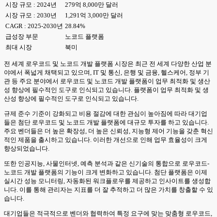
시장 규모 : 2024년
279억 8,000만 달러
시장 규모 : 2030년
1,291억 3,000만 달러
CAGR : 2025-2030년
28.84%
급성장 부문
노코드 플랫폼
최대 시장
북미
전 세계 로우코드 및 노코드 개발 플랫폼 시장은 최근 전 세계 다양한 산업 분
야에서 폭넓게 채택되고 있으며, IT 및 통신, 은행 및 금융, 헬스케어, 정부 기
관 등 주요 분야에서 로우코드 및 노코드 개발 플랫폼이 업무 최적화 및 생산
성 향상에 필수적인 도구로 인식되고 있습니다. 플랫폼이 업무 최적화 및 생
산성 향상에 필수적인 도구로 인식되고 있습니다.
규제 준수 기준이 강화되고 비용 절감에 대한 관심이 높아짐에 따라 대기업
들은 첨단 로우코드 및 노코드 개발 플랫폼에 대규모 투자를 하고 있습니다.
주요 벤더들은 더 높은 확장성, 더 높은 신뢰성, 지능형 제어 기능을 갖춘 혁신
적인 제품을 출시하고 있습니다. 이러한 개선으로 인해 업무 효율성이 크게
향상되었습니다.
또한 인공지능, 사물인터넷, 예측 분석과 같은 신기술의 통합으로 로우코드-
노코드 개발 플랫폼의 기능이 크게 변화하고 있습니다. 첨단 플랫폼은 이제
실시간 성능 모니터링, 자동화된 워크플로우를 제공하고 인사이트를 생성합
니다. 이를 통해 관리자는 지표를 더 잘 추적하고 더 많은 가치를 창출할 수 있
습니다.
대기업들은 적극적으로 벤더와 협력하여 특정 요구에 맞는 맞춤형 로우코드,