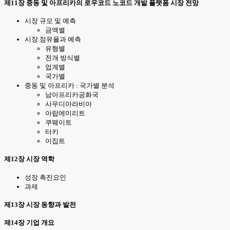
제11장 중동 및 아프리카의 로우코드 노코드 개발 플랫폼 시장 전망
시장 규모 및 예측
금액별
시장 점유율과 예측
유형별
전개 방식별
업계별
국가별
중동 및 아프리카 : 국가별 분석
남아프리카공화국
사우디아라비아
아랍에미리트
쿠웨이트
터키
이집트
제12장 시장 역학
성장 촉진요인
과제
제13장 시장 동향과 발전
제14장 기업 개요