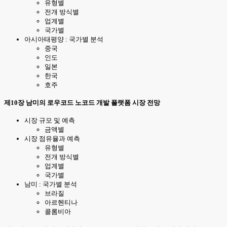
유형별
전개 방식별
업계별
국가별
아시아태평양 : 국가별 분석
중국
인도
일본
한국
호주
제10장 남미의 로우코드 노코드 개발 플랫폼 시장 전망
시장 규모 및 예측
금액별
시장 점유율과 예측
유형별
전개 방식별
업계별
국가별
남미 : 국가별 분석
브라질
아르헨티나
콜롬비아