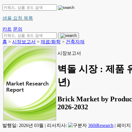
샘플 요청 목록
카트
문의
홈
>
시장보고서
>
재료/화학
>
건축자재
시장보고서
벽돌 시장 : 제품 
년)
Brick Market by Product
2026-2032
발행일:
2026년 03월
|
리서치사:
360iResearch
|
페이지 정