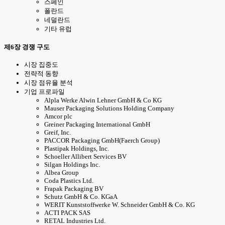
스페인
폴란드
네덜란드
기타 유럽
제6장 경쟁 구도
시장 집중도
전략적 동향
시장 점유율 분석
기업 프로파일
Alpla Werke Alwin Lehner GmbH & Co KG
Mauser Packaging Solutions Holding Company
Amcor plc
Greiner Packaging International GmbH
Greif, Inc.
PACCOR Packaging GmbH(Faerch Group)
Plastipak Holdings, Inc.
Schoeller Allibert Services BV
Silgan Holdings Inc.
Albea Group
Coda Plastics Ltd.
Frapak Packaging BV
Schutz GmbH & Co. KGaA
WERIT Kunststoffwerke W. Schneider GmbH & Co. KG
ACTI PACK SAS
RETAL Industries Ltd.