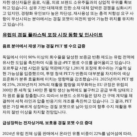
자한 생산자들은 음료, 식품, 의료 브랜드 소유주들과의 상업적 우위를 확보
하고 있습니다. 섬유 기반 대체재로 인한 소재 대체 압박은 경쟁을 심화시키
고 있지만, 경량화 유인보다 높은 차단성, 재사용성 또는 충격 저항성 요구 사
항이 우선시되는 분야에서는 경질 포맷이 여전히 방어 가능한 위치를 유지하
고 있습니다.
유럽의 경질 플라스틱 포장 시장 동향 및 인사이트
음료 분야에서 재생 가능 경질 PET 병 수요 급증
독일에서 이미 90% 이상의 회수율을 달성한 보증금 반환 제도는 유럽 전역에
유사한 도입을 촉진하며 식품 등급 rPET 원료 수요를 끌어올리고 있습니다.
포르투갈 시범 사업은 일일 역판매기당 1,281개 포장재 회수라는 기술적 실
현 가능성을 입증했으며, 투명 청색 PET가 반환의 대부분을 차지하여 색상
표준화가 분류 효율화에 미치는 영향력을 강조했습니다. 2025년까지 PET 병
에 25%, 2030년까지 30%의 재활용 함량을 의무화하는 EU 규정은 유럽의
300만 톤 세척 및 140만 톤 펠릿 생산 능력에도 불구하고 공급 부족 상태의 2
차 원료 풀을 창출합니다. 따라서 브랜드 소유자들은 양자 간 구매 계약을 체
결하여 세척 라인과 압출 반응기의 개조를 촉진하고 있습니다. 그 결과, PET
병은 가장 빠르게 성장하는 경질 포맷으로 남아 있으며 향후 수지 재활용 투
자의 절반 이상을 차지할 전망입니다.
급성장하는 전자상거래, 보호용 경질 포맷 수요 증대
2024년 유럽 전체 상품 판매에서 온라인 유통 비중이 22%를 넘어섬에 따라,