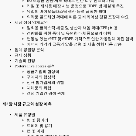
EU 보증금 반환 제도 확대로 인한 회수 인프라 가속
리필 및 재사용 매장 시범 운영으로 HDPE 병 재설계 촉진
유럽의 바이오플라스틱 생산 능력 급속한 확대
의약품 콜드체인 확대에 따른 고 배리어성 경질 포장재 수요
시장 성장 억제요인
일회용 플라스틱 세금 및 생산자 책임 확대(EPR) 비용
경량화를 위한 종이 및 유연한 대체품으로의 이행
변동성 있는 rPET 및 rHDPE 가격으로 인한 가공업체 마진 압박
에너지 가격의 급등의 압출 성형 및 사출 성형 비용 상승
업계 공급망 분석
규제 상황
기술의 전망
Porter's Five Forces 분석
공급기업의 협상력
구매자의 협상력
신규 참가업체의 위협
대체품의 위협
경쟁 기업간 경쟁 관계
제5장 시장 규모와 성장 예측
제품 유형별
병 및 항아리
트레이 및 용기
캡 및 마개