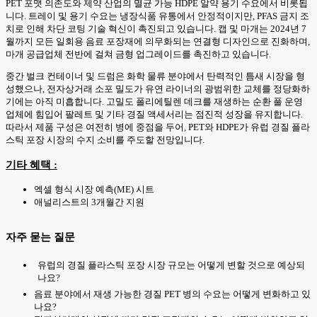
PET 포맷 의존도와 제약 산업의 멸균 가능 HDPE 알약 용기 수요에서 비롯됩
니다. 트레이 및 용기 수요는 냉장식품 유통에서 안정적이지만, PFAS 금지 조
치로 인해 차단 코팅 기술 혁신이 촉진되고 있습니다. 캡 및 마개는 2024년 7
월까지 모든 일회용 음료 포장재에 의무화되는 연결형 디자인으로 진화하며,
마개 공급업체 전반에 걸쳐 금형 업그레이드를 촉진하고 있습니다.
중간 벌크 컨테이너 및 드럼은 화학 물류 분야에서 탄력적인 틈새 시장을 형
성했으나, 전자상거래 소포 밀도가 유연 라이너의 광범위한 교체를 정당화하
기에는 아직 미흡합니다. 고밀도 폴리에틸렌 데크를 재생하는 순환 풀 운영
업체에 힘입어 팔레트 및 기타 경질 액세서리는 점진적 성장을 유지합니다.
따라서 제품 구성은 여전히 병에 중점을 두어, PET와 HDPE가 유럽 경질 플라
스틱 포장 시장의 수지 소비를 주도할 전망입니다.
기타 혜택 :
엑셀 형식 시장 예측(ME) 시트
애널리스트의 3개월간 지원
자주 묻는 질문
유럽의 경질 플라스틱 포장 시장 규모는 어떻게 변할 것으로 예상되
나요?
음료 분야에서 재생 가능한 경질 PET 병의 수요는 어떻게 변화하고 있
나요?