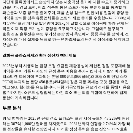
다단계 물류망에서도 손상되지 않는 내충격성 용기에 대한 수요가 증가하고
있습니다. 경질 드럼, 페일, 적층형 통은 소포가 자동 분류 허브를 통과할 때
파손률과 보증 청구를 줄여주며, 제품 손상 감소로 인한 비용 절감이 중량 불
이익을 상쇄할 경우 유통업체들은 소량의 재료 증가를 수용합니다. 2030년까
지 1인당 포장 폐기물 발생량이 209kg에 달할 것으로 예상됨에 따라 규제 당
국은 이제 적정 크기 설계 증명을 요구하고 있습니다. 그럼에도 불구하고 보
호용 경질 솔루션은 수명 주기상 손상 방지 측면에서 종종 우위를 점하며, 전
자상거래 대응 설계를 목표로 하는 변환업체들의 단기적 성장세를 유지하고
있습니다.
일회용 플라스틱세와 확대 생산자 책임 제도
2025년부터 시행되는 환경 조정 요금은 재활용성이 제한된 경질 포장재에 불
이익을 주어 기존 디자인의 규정 준수 비용을 증가시킵니다. 이탈리아의 폴
리스티렌 트레이에 부과되는 톤당 800유로(866달러)와 프랑스의 단일 소재
PET에 부과되는 톤당 456유로(494달러) 같은 차등 과세는 포맷 전환을 촉진
하고 SKU 합리화를 유도합니다. 대형 가공업체는 규모의 경제를 통해 비용을
흡수하지만, 소규모 성형업체는 마진 축소 또는 퇴출 위험에 직면하여 업계
통합이 가속화됩니다.
부문 분석
병 및 항아리는 2025년 유럽 경질 플라스틱 포장 시장 규모의 43.22%에 해당
하는 307억 1,000만 달러를 차지했으며, 2031년까지 연평균 2.74%의 가장 빠
른 성장률을 유지할 전망입니다. 이러한 성장 동력은 음료 산업의 DRS 호환