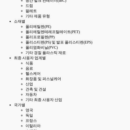
중간 벌크 컨테이너(IBC)
드럼
팔레트
기타 제품 유형
소재별
폴리에틸렌(PE)
폴리에틸렌테레프탈레이트(PET)
폴리프로필렌(PP)
폴리스티렌(PS) 및 발포 폴리스티렌(EPS)
폴리염화비닐(PVC)
기타 경질 플라스틱 재료
최종 사용자 업계별
식품
음료
헬스케어
화장품 및 퍼스널케어
산업
건축 및 건설
자동차
기타 최종 사용자 산업
국가별
영국
독일
프랑스
이탈리아