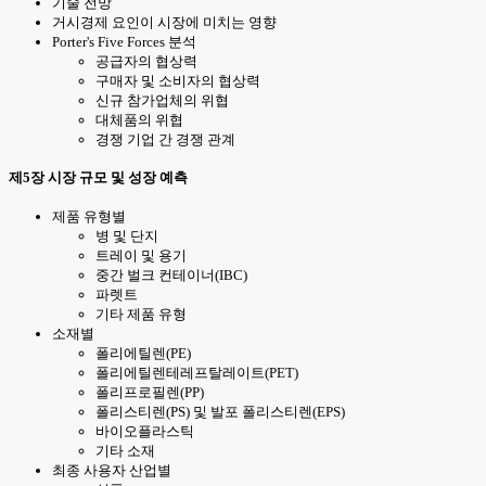
기술 전망
거시경제 요인이 시장에 미치는 영향
Porter's Five Forces 분석
공급자의 협상력
구매자 및 소비자의 협상력
신규 참가업체의 위협
대체품의 위협
경쟁 기업 간 경쟁 관계
제5장 시장 규모 및 성장 예측
제품 유형별
병 및 단지
트레이 및 용기
중간 벌크 컨테이너(IBC)
파렛트
기타 제품 유형
소재별
폴리에틸렌(PE)
폴리에틸렌테레프탈레이트(PET)
폴리프로필렌(PP)
폴리스티렌(PS) 및 발포 폴리스티렌(EPS)
바이오플라스틱
기타 소재
최종 사용자 산업별