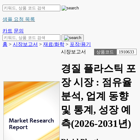
샘플 요청 목록
카트
문의
홈
>
시장보고서
>
재료/화학
>
포장/용기
시장보고서
상품코드
1910633
경질 플라스틱 포
장 시장 : 점유율
분석, 업계 동향
및 통계, 성장 예
측(2026-2031년)