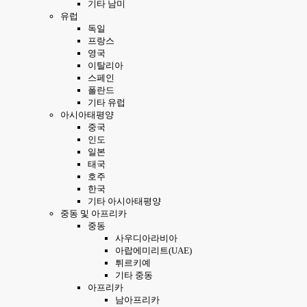
기타 남미
유럽
독일
프랑스
영국
이탈리아
스페인
폴란드
기타 유럽
아시아태평양
중국
인도
일본
태국
호주
한국
기타 아시아태평양
중동 및 아프리카
중동
사우디아라비아
아랍에미리트(UAE)
튀르키예
기타 중동
아프리카
남아프리카