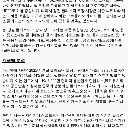
로써 라이프사이클 경제성이 변화하고 있습니다. 주요 음료 브랜드는 100%
바이오 PET 병의 시험 도입을 진행하고 캡 제조업체의 프로그램은 식물성
HDPE로 이행 중입니다. 따라서 경질 플라스틱 포장 시장은 기존 석유화학 체
인의 비용 효율성과 규제 강화에 대비한 포트폴리오의 미래를 보장하는 저탄
소 폴리머로의 전략적 다양화 간에 균형을 맞추고 있습니다.
본 '경질 플라스틱 포장 시장 보고서'는 제품 유형별(병 및 단지, 트레이 및 용
기 등), 소재별(폴리에틸렌, 폴리에틸렌테레프탈레이트, 폴리프로필렌 등), 최
종 사용자 산업(식품, 의료, 화장품 및 퍼스널케어, 공업 등), 제조 공정(사출
성형, 압출 블로우 성형 등), 지역별로 분석했습니다. 시장 예측은 금액 기준
(달러)으로 제시됩니다.
지역별 분석
아시아태평양은 2025년 경질 플라스틱 포장 시장에서 매출의 38.85%를 차지
하였으며, 5.62%의 연평균 복합 성장률(CAGR)로 확대될 것으로 전망되고 있
습니다. 이는 인도에서 14억 6,000만 달러의 생산연계 인센티브(PLI) 유치와
지역 공급망을 지원하는 중국의 생분해성 플라스틱의 확대에 의해 지원됩니
다. 현지 컨버터는 세계 브랜드와 보조를 맞추고 운송 시 배출량을 줄이기 위
해 소비자 근처에 생산 거점을 설치하여 생산 능력을 확대하고 있습니다. 재
활용 가능 또는 바이오 포장재로의 규제 전환은 기술 이전 제휴를 맺는 기업
에 선행 우위를 가져옵니다.
북미에서는 전자상거래와 콜드체인 의약품이 확대됨에 따라 장거리 물류경
로에서 제품 품질을 유지하는 견고한 용기에 대한 수요가 지속적으로 증가하
고 있습니다. 주 수준의 생산자책임재활용(EPR) 제안에 의해 설계의 재검토