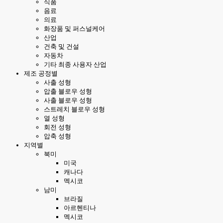
식품
음료
의료
화장품 및 퍼스널케어
산업
건축 및 건설
자동차
기타 최종 사용자 산업
제조 공정별
사출 성형
압출 블로우 성형
사출 블로우 성형
스트레치 블로우 성형
열 성형
회전 성형
압축 성형
지역별
북미
미국
캐나다
멕시코
남미
브라질
아르헨티나
멕시코