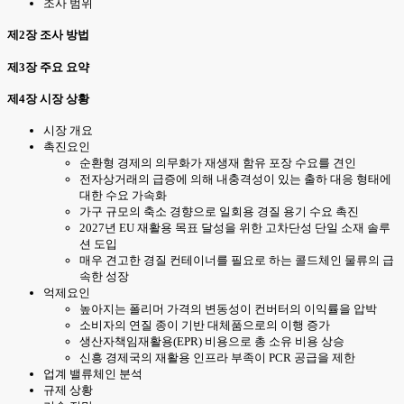
조사 범위
제2장 조사 방법
제3장 주요 요약
제4장 시장 상황
시장 개요
촉진요인
순환형 경제의 의무화가 재생재 함유 포장 수요를 견인
전자상거래의 급증에 의해 내충격성이 있는 출하 대응 형태에
대한 수요 가속화
가구 규모의 축소 경향으로 일회용 경질 용기 수요 촉진
2027년 EU 재활용 목표 달성을 위한 고차단성 단일 소재 솔루
션 도입
매우 견고한 경질 컨테이너를 필요로 하는 콜드체인 물류의 급
속한 성장
억제요인
높아지는 폴리머 가격의 변동성이 컨버터의 이익률을 압박
소비자의 연질 종이 기반 대체품으로의 이행 증가
생산자책임재활용(EPR) 비용으로 총 소유 비용 상승
신흥 경제국의 재활용 인프라 부족이 PCR 공급을 제한
업계 밸류체인 분석
규제 상황