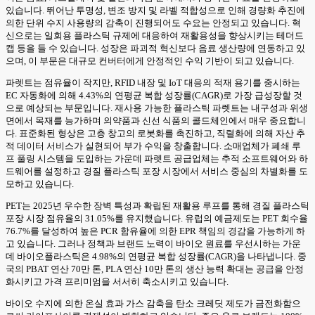
있습니다. 뛰어난 투명성, 변조 방지 및 라벨 적합성으로 인해 경량화 추진에
의한 단위 수지 사용량의 감축이 진행되어도 수요는 안정되고 있습니다. 혁
신으로는 일회용 플라스틱 규제에 대응하여 재활용성을 향상시키는 테더드
캡 등을 들 수 있습니다. 성장은 파괴적 혁신보다 음료 생산량에 연동하고 있
으며, 이 부문은 대규모 컨버터에게 안정적인 수익 기반이 되고 있습니다.
파렛트는 점유율이 작지만, RFID 내장 및 IoT 대응의 적재 용기를 중시하는
EC 자동화에 의해 4.43%의 연평균 복합 성장률(CAGR)로 가장 급성장할 것
으로 예상되는 부문입니다. 재사용 가능한 플라스틱 파렛트는 내구성과 위생
면에서 목재를 능가하며 의약품과 신선 식품의 콜드체인에서 매우 중요합니
다. 표준화된 형상은 고층 창고의 로봇화를 촉진하고, 직렬화에 의해 자산 추
적 데이터 서비스가 실현되어 부가 수익을 창출합니다. 소매업체가 폐쇄 루
프 풀링 시스템을 도입하는 가운데 파렛트 공급업체는 추적 소프트웨어와 하
드웨어를 설정하고 경질 플라스틱 포장 시장에서 서비스 중심의 차별화를 도
모하고 있습니다.
PET는 2025년 우수한 장벽 특성과 확립된 재활용 루프를 통해 경질 플라스틱
포장 시장 점유율의 31.05%를 유지했습니다. 유럽의 예금제도는 PET 회수율
76.7%를 달성하여 높은 PCR 함유율에 의한 EPR 책임의 경감을 가능하게 하
고 있습니다. 그러나 정책과 브랜드 노력이 바이오 원료를 우선시하는 가운
데 바이오플라스틱은 4.98%의 연평균 복합 성장률(CAGR)을 나타냅니다. 중
국의 PBAT 연산 70만 톤, PLA 연산 10만 톤의 생산 능력 확대는 공급을 안정
화시키고 가격 프리미엄을 서서히 축소시키고 있습니다.
바이오 수지에 의한 온실 효과 가스 감축을 탄소 크레딧 제도가 금전화함으