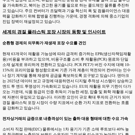
을 가속화하고, 북미는 견고한 용기를 필요로 하는 콜드체인 물류를 추진하
고 있습니다. 주요 컨버터가 조달력과 기술 혁신의 폭 및 컴플라이언스 대응
력을 강화하기 위해 합병을 진행하는 가운데, 경쟁 격화에 의해 중소기업의
진입 장벽이 재설정되고 있습니다.
세계의 경질 플라스틱 포장 시장의 동향 및 인사이트
순환형 경제의 의무화가 재생재 포장 수요를 견인
현재 63개국이 재활용 가능성에 따라 급격히 증가하는 EPR(생산자책임재활
용) 비용을 부과하고 있으며, 비용구조를 소비 후 재활용(PCR) 원료와 단일
소재 설계로 유리하게 전환하고 있습니다. PCR PET가 버진 수지에 대해 10-
15%의 프리미엄을 형성함으로써 기존 가격 계층이 역전되어 컨버터는 인수
나 장기 계약을 통해 재생재 공급을 확보하도록 요구받고 있습니다. 덴마크
는 2025년 데이터 보고 규정에 대응하면서 디지털 추적성 시스템이 상승하고
엔드 투 엔드 투명성이 가속화되고 있습니다. EU의 재활용 의무 기한이 다가
오는 가운데, 식품 등급의 인증 취득이 가능한 세정, 압출 및 화학 재활용 시설
에 자본이 유입되고 있습니다. 이러한 요인이 규모 확대 투자의 근거가 되어
경질 플라스틱 포장 시장이 수량 지표에서 순환 가치 지표로 전환하는 흐름
을 강화하고 있습니다.
전자상거래의 급증으로 내충격성이 있는 출하 대응 형태에 대한 수요 가속
소비자 직접 판매(D2C) 물류에서는 1차 용기가 기존 소매 루트보다 40% 높
은 취급력에 노출되어 브랜드 소유자의 고장 비용 리스크가 높아집니다. 특