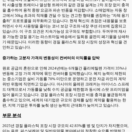
히 사출성형 트레이나 열성형 트레이와 같은 경질 설계는 2차 포장 없이 충격
을 흡수하여 용적 중량 요금과 파손 반품을 저감합니다. 소매업체는 자동 창
고에서 50kg 초과의 적재를 견딜 수 있는 견고한 형태를 권장하는 "자체 용기
출하" 프로토콜을 의무화하고 있습니다. 현재 혁신의 초점은 내용물을 보호
하면서 수지 사용량을 줄이는 코너 보강 구조와 내장 쿠션 리브에 집중되고
있습니다. 이 구조 요건은 지속가능성 요구와도 부합합니다. 두꺼우며 재사
용 가능한 경질 용기는 라스트마일 배송에서 일회용 골판지 폐기물을 상쇄하
기 때문입니다. 이러한 동향이 경질 플라스틱 포장 시장의 성장과 혁신을 견
인하고 있습니다.
증가하는 고분자 가격의 변동성이 컨버터의 이익률을 압박
원료 공급의 혼란으로 인해 2024년에는 6개월간 폴리에틸렌 가격이 35%나
변동해 고정 가격 계약에 묶인 컨버터를 압박했습니다. 헤지 능력이 제한되
는 중소기업은 설비 가동률 70% 미만으로 운영하고 운전 자금 라인의 계약
위반 위험에 직면하고 있습니다. 아시아의 올레핀 크래커는 마이너스 스프레
드 대책으로서 가동률을 낮춰 수지 공급을 제한함과 동시에 스팟 프리미엄을
밀어 올리고 있습니다. 경질 플라스틱 포장 시장은 비용 충격을 불균등하게
흡수하고 있으며, 세계의 대기업은 규모의 경제를 살린 계약을 활용하는 한
편, 지역 기업은 투자를 늦춰 생산 능력의 근대화가 늦어지고 있습니다.
부문 분석
2025년 경질 플라스틱 포장 시장 규모의 42.83%를 병 및 단지가 차지했으며,
이는 음료, 퍼스널케어 및 일반의약품 분야에서의 정착한 수요를 반영하고