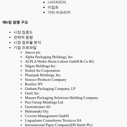
나이지리아
이집트
기타 아프리카
제6장 경쟁 구도
시장 집중도
전략적 동향
시장 점유율 분석
기업 프로파일
Amcor plc
Alpha Packaging Holdings, Inc.
ALPLA Werke Alwin Lehner GmbH & Co KG
Silgan Holdings Inc.
Sealed Air Corporation
Plastipak Holdings, Inc.
Sonoco Products Company
Resilux NV
Graham Packaging Company, LP
Greif, Inc.
Mauser Packaging Solutions Holding Company
Pact Group Holdings Ltd
Gerresheimer AG
Huhtamaki Oyj
Coveris Management GmbH
Logoplaste Consultores Tecnicos SA
International Paper Company(DS Smith Plc)