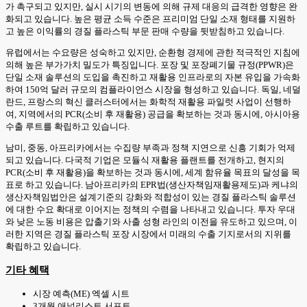
가 촉구되고 있지만, 실시 시기의 변동에 의해 규제 대응의 급격한 영향은 완
화되고 있습니다. 높은 평균 소득 수준은 프리미엄 단일 소재 형태를 지원하
고 높은 이익률의 경질 플라스틱 부문 판매 수량을 뒷받침하고 있습니다.
유럽에서는 수요량은 성숙하고 있지만, 순환형 경제에 관한 적극적인 지침에
의해 높은 부가가치 밀도가 특징입니다. 포장 및 포장폐기물 규정(PPWR)은
단일 소재 솔루션의 도입을 촉진하고 재활용 인프라로의 자본 유입을 가속화
하여 150억 달러 규모의 컴플라이언스 시장을 형성하고 있습니다. 독일, 네덜
란드, 프랑스의 혁신 클러스터에서는 화학적 재활용 파일럿 사업이 선행하
여, 지역에서의 PCR(소비 후 재활용) 공급을 확보하는 것과 동시에, 아시아용
수출 루트를 확립하고 있습니다.
남미, 중동, 아프리카에서는 수집량 부족과 정책 지연으로 신흥 기회가 억제
되고 있습니다. 다국적 기업은 모듈식 재활용 플랜트를 전개하고, 현지의
PCR(소비 후 재활용)을 확보하는 것과 동시에, 세계 함유율 목표의 달성을 목
표로 하고 있습니다. 남아프리카의 EPR법(생산자책임재활용제도)과 케냐의
생산자책임법안은 설계기준의 강화와 적합성이 있는 경질 플라스틱 솔루션
에 대한 수요 확대로 이어지는 정책의 수렴을 나타내고 있습니다. 투자 우대
와 낮은 노동 비용은 압출기와 사출 성형 라인의 이전을 유도하고 있으며, 이
러한 지역은 경질 플라스틱 포장 시장에서 미래의 수출 기지로서의 지위를
확립하고 있습니다.
기타 혜택
시장 예측(ME) 엑셀 시트
3개월 애널리스트 서포트