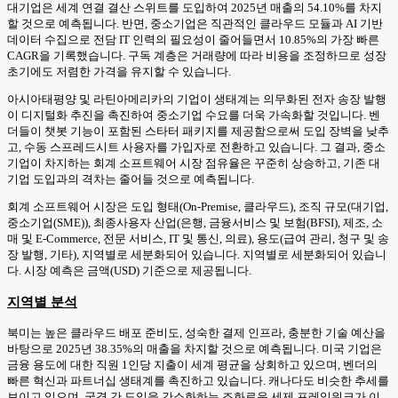
대기업은 세계 연결 결산 스위트를 도입하여 2025년 매출의 54.10%를 차지
할 것으로 예측됩니다. 반면, 중소기업은 직관적인 클라우드 모듈과 AI 기반
데이터 수집으로 전담 IT 인력의 필요성이 줄어들면서 10.85%의 가장 빠른
CAGR을 기록했습니다. 구독 계층은 거래량에 따라 비용을 조정하므로 성장
초기에도 저렴한 가격을 유지할 수 있습니다.
아시아태평양 및 라틴아메리카의 기업이 생태계는 의무화된 전자 송장 발행
이 디지털화 추진을 촉진하여 중소기업 수요를 더욱 가속화할 것입니다. 벤
더들이 챗봇 기능이 포함된 스타터 패키지를 제공함으로써 도입 장벽을 낮추
고, 수동 스프레드시트 사용자를 가입자로 전환하고 있습니다. 그 결과, 중소
기업이 차지하는 회계 소프트웨어 시장 점유율은 꾸준히 상승하고, 기존 대
기업 도입과의 격차는 줄어들 것으로 예측됩니다.
회계 소프트웨어 시장은 도입 형태(On-Premise, 클라우드), 조직 규모(대기업,
중소기업(SME)), 최종사용자 산업(은행, 금융서비스 및 보험(BFSI), 제조, 소
매 및 E-Commerce, 전문 서비스, IT 및 통신, 의료), 용도(급여 관리, 청구 및 송
장 발행, 기타), 지역별로 세분화되어 있습니다. 지역별로 세분화되어 있습니
다. 시장 예측은 금액(USD) 기준으로 제공됩니다.
지역별 분석
북미는 높은 클라우드 배포 준비도, 성숙한 결제 인프라, 충분한 기술 예산을
바탕으로 2025년 38.35%의 매출을 차지할 것으로 예측됩니다. 미국 기업은
금융 용도에 대한 직원 1인당 지출이 세계 평균을 상회하고 있으며, 벤더의
빠른 혁신과 파트너십 생태계를 촉진하고 있습니다. 캐나다도 비슷한 추세를
보이고 있으며, 국경 간 도입을 간소화하는 조화로운 세제 프레임워크가 이