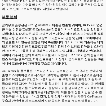
나는 추세입니다. 기업은 암호화, 액세스 제어, 국내 스토리지 옵션을 보장하
는 계약 조항이 마련될 때까지 민감한 원장의 마이그레이션을 주저하고 있으
며, 이로 인해 프로젝트 일정이 지연되고 있습니다.
부문 분석
클라우드 솔루션은 2025년 68.08%의 매출을 창출할 것이며, 10.15%의 연평
균 복합 성장률(CAGR)은 On-Premise 점유율이 지속적으로 감소할 것임을 시
사합니다. 성장에 따른 과금 모델은 자본 지출이 필요 없고, 보안 태세를 강화
하는 자동 업데이트 기능을 내장하고 있습니다. 은행 및 급여 프로바이더와
의 원활한 API 연동은 도입을 더욱 촉진합니다. 레거시 ERP에 의존하는 대기
업은 지연에 민감한 워크플로우를 위해 여전히 하이브리드 전략을 선호하지
만, 결산주기 단축을 위해 클라우드 자회사 도입 시험도 진행하고 있습니다.
데이터 거주지 옵션의 확대와 지역별 데이터센터 구축으로 기존의 컴플라이
언스 우려는 완화되고, 회계 소프트웨어 시장에서 클라우드의 점유율은 10년
이내에 포화상태에 가까워질 것으로 예측됩니다.
On-Premise형 플랫폼은 오프라인 처리가 필수적인 고도로 규제된 분야나 맞
춤형 커스터마이징으로 시스템이 고착화된 분야에서 틈새 시장으로 존재감
을 유지하고 있습니다. 그러나 유지보수 비용 부담과 메인프레임 기술자 부
족으로 인해 CFO는 현대화 예산을 확보하기 위해 노력하고 있습니다. 벤더들
은 이러한 전환기를 포착하여 과거 원장 데이터를 멀티테넌트 아키텍처로 매
핑하는 마이그레이션 툴키트을 제공합니다. 이를 통해 전환 기간을 몇 주 만
에 단축할 수 있었습니다. 그 결과, 업계 전체가 확대되는 가운데 On-Premise
구축과 관련된 회계 소프트웨어 시장 규모는 축소될 것으로 예측됩니다.