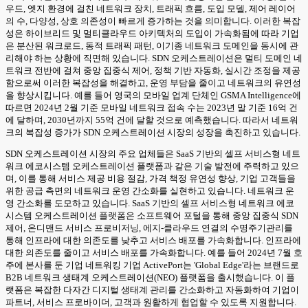
우드, 엣지 환경에 걸친 네트워크 장치, 트래픽 흐름, 도입 모델, 제어 레이어
의 수, 다양성, 상호 의존성이 빠르게 증가하는 것을 의미합니다. 이러한 복잡
성은 하이브리드 및 멀티클라우드 아키텍처의 도입이 가속화됨에 따라 기업
은 분산된 워크로드, 동적 트래픽 패턴, 이기종 네트워크 도메인을 동시에 관
리해야 하는 상황에 직면해 있습니다. SDN 오케스트레이션은 멀티 도메인 네
트워크 전반에 걸쳐 중앙 집중식 제어, 정책 기반 자동화, 실시간 조정을 제공
함으로써 이러한 복잡성을 해결하고, 운영 부담을 줄이고 네트워크의 유연성
을 향상시킵니다. 예를 들어 영국의 모바일 업계 단체인 GSMA Intelligence에
따르면 2024년 2월 기준 모바일 네트워크 접속 수는 2023년 말 기준 16억 건
에 달하며, 2030년까지 55억 건에 달할 것으로 예측했습니다. 따라서 네트워
크의 복잡성 증가가 SDN 오케스트레이션 시장의 성장을 촉진하고 있습니다.
SDN 오케스트레이션 시장의 주요 업체들은 SaaS 기반의 셀프 서비스형 네트
워크 에코시스템 오케스트레이션 플랫폼과 같은 기술 발전에 주력하고 있으
며, 이를 통해 서비스 제공 비용 절감, 가격 책정 유연성 향상, 기업 고객들을
위한 공급 측면의 네트워크 운영 간소화를 실현하고 있습니다. 네트워크 운
영 간소화를 도모하고 있습니다. SaaS 기반의 셀프 서비스형 네트워크 에코
시스템 오케스트레이션 플랫폼은 소프트웨어 포털을 통해 중앙 집중식 SDN
제어, 온디맨드 서비스 프로비저닝, 에지-클라우드 연결의 수명주기관리를
통해 인프라에 대한 의존도를 낮추고 서비스 배포를 가속화합니다. 인프라에
대한 의존도를 줄이고 서비스 배포를 가속화합니다. 예를 들어 2024년 7월 호
주에 본사를 둔 기업 네트워킹 기업 ActivePort는 'Global Edge'라는 브랜드로
B2B 네트워크 생태계 오케스트레이션(NEO) 플랫폼을 출시했습니다. 이 플
랫폼은 복잡한 다자간 디지털 생태계 관리를 간소화하고 자동화하여 기업이
파트너, 서비스 프로바이더, 고객과 원활하게 협업할 수 있도록 지원합니다.