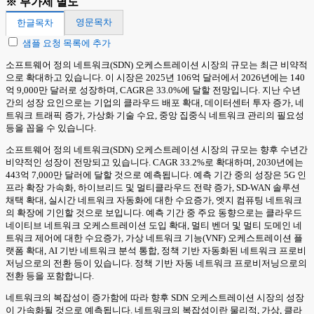
※ 부가세 별도
영문목차
한글목차
샘플 요청 목록에 추가
소프트웨어 정의 네트워크(SDN) 오케스트레이션 시장의 규모는 최근 비약적
으로 확대하고 있습니다. 이 시장은 2025년 106억 달러에서 2026년에는 140
억 9,000만 달러로 성장하며, CAGR은 33.0%에 달할 전망입니다. 지난 수년
간의 성장 요인으로는 기업의 클라우드 배포 확대, 데이터센터 투자 증가, 네
트워크 트래픽 증가, 가상화 기술 수요, 중앙 집중식 네트워크 관리의 필요성
등을 꼽을 수 있습니다.
소프트웨어 정의 네트워크(SDN) 오케스트레이션 시장의 규모는 향후 수년간
비약적인 성장이 전망되고 있습니다. CAGR 33.2%로 확대하며, 2030년에는
443억 7,000만 달러에 달할 것으로 예측됩니다. 예측 기간 중의 성장은 5G 인
프라 확장 가속화, 하이브리드 및 멀티클라우드 전략 증가, SD-WAN 솔루션
채택 확대, 실시간 네트워크 자동화에 대한 수요증가, 엣지 컴퓨팅 네트워크
의 확장에 기인할 것으로 보입니다. 예측 기간 중 주요 동향으로는 클라우드
네이티브 네트워크 오케스트레이션 도입 확대, 멀티 벤더 및 멀티 도메인 네
트워크 제어에 대한 수요증가, 가상 네트워크 기능(VNF) 오케스트레이션 플
랫폼 확대, AI 기반 네트워크 분석 통합, 정책 기반 자동화된 네트워크 프로비
저닝으로의 전환 등이 있습니다. 정책 기반 자동 네트워크 프로비저닝으로의
전환 등을 포함합니다.
네트워크의 복잡성이 증가함에 따라 향후 SDN 오케스트레이션 시장의 성장
이 가속화될 것으로 예측됩니다. 네트워크의 복잡성이란 물리적, 가상, 클라