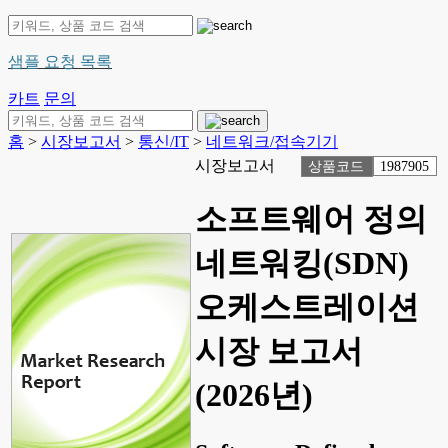
샘플 요청 목록
카트
문의
홈
>
시장보고서
>
통신/IT
>
네트워크/접속기기
시장보고서
상품코드
1987905
소프트웨어 정의
네트워킹(SDN)
오케스트레이션
시장 보고서
(2026년)