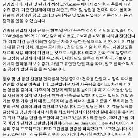
전망입니다. 지난 몇 년간의 성장 요인으로는 에너지 절약형 건축물에 대한
수요 증가, 기존 단열재에 대한 의존도, 주거 및 상업용 건축의 확대, 폴리머
원료의 안정적인 공급, 그리고 유리섬유 및 발포 단열재의 전통적인 비용 경
쟁력을 꼽을 수 있습니다.
건축용 단열재 시장 규모는 향후 몇 년간 꾸준한 성장이 전망되고 있습니다.
2030년에는 389억 2,000만 달러에 이르고, CAGR은 4.5%를 나타낼 전망입니
다. 예측 기간 동안 이러한 성장은 지속 가능한 단열재로의 전환, 에너지 효율
에 대한 규제 강화, 개보수 공사 증가, 첨단 단열 기술 채택 확대, 저열전도율
재료의 사용 확대에 기인하는 것으로 보입니다. 예측 기간의 주요 동향으로
는 고성능 단열재에 대한 수요 증가, 내화 단열 솔루션 채택 확대, 개보수 및
에너지 절약형 개보수 증가, 가볍고 유연한 단열 제품 확대, 발포 플라스틱 제
조 공정의 발전 등을 들 수 있습니다.
향후 몇 년 동안 친환경 건축물의 건설 증가가 건축용 단열재 시장의 확대를
견인할 것으로 예측됩니다. 그린빌딩은 자원 사용량을 줄이고, 환경에 미치
는 영향을 줄이며, 거주자의 건강과 쾌적성을 높이기 위해 지속 가능한 방법
을 사용하여 설계 및 시공된 친환경 건축물을 말합니다. 그린 빌딩의 개발 증
가는 주로 기후 변화 대응 노력과 더 높은 에너지 효율 기준을 의무화하는 정
부의 규제 강화에 의해 촉진되고 있습니다. 그린 빌딩은 에너지 효율 목표를
달성하고 냉난방 에너지 사용을 최소화하면서 이상적인 실내 환경을 유지하
기 위해 고성능 단열 솔루션에 의존하고 있습니다. 예를 들어, 2024년 7월, 미
국 비영리 단체인 그린빌딩위원회(Green Building Council)는 4만 6,000개 이
상의 주택 프로젝트가 LEED 그린빌딩 인증을 획득했다고 보고했습니다. 이
는 2023년 대비 신규 등록 건수가 5% 가까이 증가한 수치입니다. 따라서 친