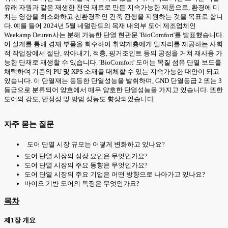
유래 자원과 같은 재생한 천연 재료로 만든 지속가능한 제품으로, 환경에 미
치는 영향을 최소화하고 친환경적인 건축 관행을 지원하는 것을 목표로 합니
다. 예를 들어 2024년 5월 네덜란드의 목재 내외부 도어 제조업체인
Weekamp Deuren사는 분해 가능한 단열 현관문 'BioComfort'를 발표했습니다.
이 설계를 통해 경재 부품을 회수하여 취약계층에게 일자리를 제공하는 사회
적 작업장에서 절단, 깎아내기, 적층, 핑거조인트 등의 공정을 거쳐 재사용 가
능한 단재로 재생할 수 있습니다. 'BioComfort' 도어는 목질 섬유 단열 보드를
채택하여 기존의 PU 및 XPS 소재를 대체할 수 있는 지속가능한 대안이 되고
있습니다. 이 단열재는 동등한 단열성능을 발휘하며, GND 단열등급 2 또는 3
등급으로 분류되어 양호에서 매우 양호한 단열성능을 가지고 있습니다. 또한
도어의 강도, 안정성 및 방범 성능도 향상되었습니다.
자주 묻는 질문
도어 단열 시장 규모는 어떻게 변화하고 있나요?
도어 단열 시장의 성장 요인은 무엇인가요?
도어 단열 시장의 주요 동향은 무엇인가요?
도어 단열 시장의 주요 기업은 어떤 방향으로 나아가고 있나요?
바이오 기반 도어의 특징은 무엇인가요?
목차
제1장 개요