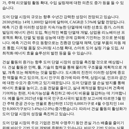
가, 주택 리모델링 활동 확대, 수입 실링재에 대한 의존도 증가 등을 들 수 있
습니다.
도어 단열 시장의 규모는 향후 수년간 강력한 성장이 전망되고 있습니다.
2030년에는 14억 1,000만 달러에 달하며, CAGR은 5.5%에 달할 전망입니다.
예측 기간 중 이러한 성장은 지속가능한 단열재에 대한 선호도 증가, 스마트
빌딩의 에너지 관리 도입, 혁신적인 복합 단열재 개발, 상업용 리노베이션 프
로젝트 확대, 단열 및 방음 성능에 대한 규제 강화에 기인하는 것으로 분석됩
니다. 예측 기간의 주요 동향으로는 친환경 단열재 채택, 단열 부품의 자동 제
조 통합, 디지털 품질 모니터링 시스템 확대, 스마트 도어 실링 기술 도입, AI
최적화 에너지 효율 솔루션의 발전 등을 들 수 있습니다.
건설 활동의 증가는 향후 도어 단열 시장의 성장을 촉진할 것으로 예상됩니
다. 건설 활동은 인력, 툴, 기술의 협력을 통해 물리적 구조물을 계획적으로 개
발, 개축 또는 해체하는 것을 말합니다. 도시화의 진전이 이러한 성장에 중요
한 역할을 하고 있으며, 도시 인구의 증가에 따라 주택, 상업시설, 인프라 공간
에 대한 수요가 증가하고 있기 때문입니다. 도어 단열은 열 손실 방지를 통해
에너지 효율을 높이고, 소음 전달을 줄이고, 실내 쾌적성을 향상시켜 건축에
기여하는 한편, 지속가능성을 촉진하고 에너지 비용을 절감하는 데 기여합니
다. 예를 들어 2025년 6월 미국 인구조사국이 발표한 보고서에 따르면 5월 민
간 주택 준공 건수는 연율로 환산하면 152만 6,000가구로 4월 수정치인 144
만 8,000가구보다 5.4%(±12.0%) 증가했습니다. 따라서 건설 활동의 활성화가
도어 단열 시장의 성장을 촉진하고 있습니다.
도어 단열 시장의 주요 기업은 전체 수명주기 동안 온실 가스 배출을 줄이기
위해 바이오 기반 도어 개발에 주력하고 있습니다. 바이오 기반 도어는 식물