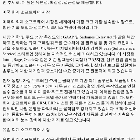
인 추세로, 더 높은 유연성, 확장성, 접근성을 제공합니다.
미국 회계 소프트웨어 시장
미국의 회계 소프트웨어 시장은 세계에서 가장 크고 가장 성숙한 시장으로,
첨단 기술 도입과 정교한 비즈니스 환경이 특징입니다.
시장 역학 및 주요 성장 촉진요인 : GAAP 및 Sarbanes Oxley Act와 같은 복잡
하고 진화하는 규제 프레임워크를 준수해야 할 필요성 등 몇 가지 요인이 시
장을 주도하고 있습니다. 높은 디지털 리터러시와 강력한 SaaS(Software as a
Service) 스타트업 생태계는 지속적인 혁신에 기여하고 있습니다. 이 시장은
Intuit, Sage, Oracle과 같은 기존 업체들이 독점하고 있지만, 신규 진입 업체들
도 등장하고 있습니다. 재무 업무 자동화, 급여 관리, 실시간 보고를 실현하는
솔루션에 대한 대기업과 중소기업 수요 증가가 큰 원동력이 되고 있습니다.
현재 동향 : 가장 두드러진 추세는 클라우드 기반 회계 솔루션의 보급입니다.
미국 중소기업의 75% 이상이 재무 관리 간소화, 협업 개선, 수작업으로 인한
실수 감소를 위해 이미 클라우드로 전환하고 있습니다. 이러한 전환은 원격
근무와 하이브리드 근무 모델 증가로 인해 더욱 가속화되고 있습니다. 또한
회계 소프트웨어를 CRM, ERP 시스템 등 다른 비즈니스 툴과 통합하여 보다
전체적인 사업 운영을 파악하려는 움직임도 강해지고 있습니다. AI와 머신러
닝의 통합은 특히 인보이스 처리와 같은 작업의 자동화 및 전략적 예측을 위
한 데이터 분석 강화에 대한 지지를 얻고 있습니다.
유럽 회계 소프트웨어 시장
유럽 회계 소프트웨어 시장은 세계에서 두 번째로 큰 규모를 자랑하며, 다양