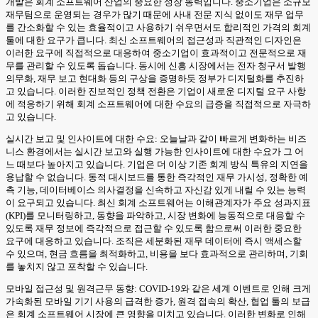
개발은 회계 소프트웨어 산업의 중요한 성장 동력입니다. 중소기업은 소규모
재무팀으로 운영되는 경우가 많기 때문에 사내 전문 지식 없이도 재무 업무
를 간소화할 수 있는 효율적이고 사용하기 쉬우면서도 합리적인 가격의 회계
툴에 대한 요구가 큽니다. 최신 소프트웨어의 접근성과 직관적인 디자인은
이러한 요구에 직접적으로 대응하여 중소기업이 효과적이고 전문적으로 재
무를 관리할 수 있도록 돕습니다. 동시에 신흥 시장에서는 전자 청구서 발행
의무화, 재무 보고 현대화 등의 구상을 증명하듯 정부가 디지털화를 추진하
고 있습니다. 이러한 진보적인 정책 전환은 기업이 새로운 디지털 요구 사항
에 적응하기 위해 회계 소프트웨어에 대한 수요의 급증을 직접적으로 자극하
고 있습니다.
실시간 보고 및 인사이트에 대한 수요: 오늘날과 같이 빠르게 변화하는 비즈
니스 환경에서는 실시간 보고와 실행 가능한 인사이트에 대한 수요가 그 어
느 때보다 높아지고 있습니다. 기업은 더 이상 기존 회계 방식 특유의 지연을
용납할 수 없습니다. 동적 대시보드를 통한 즉각적인 재무 가시성, 정확한 예
측 기능, 데이터베이스 의사결정을 신속하고 자신감 있게 내릴 수 있는 능력
이 요구되고 있습니다. 최신 회계 소프트웨어는 이해관계자가 주요 성과지표
(KPI)를 모니터링하고, 동향을 파악하고, 시장 변화에 능동적으로 대응할 수
있도록 재무 정보에 즉각적으로 접근할 수 있도록 함으로써 이러한 중요한
요구에 대응하고 있습니다. 조직은 세분화된 재무 데이터에 즉시 액세스할
수 있으며, 현금 흐름을 최적화하고, 비용을 보다 효과적으로 관리하며, 기회
를 놓치지 않고 포착할 수 있습니다.
모바일 접근성 및 원격근무 동향: COVID-19와 같은 세계 이벤트로 인해 크게
가속화된 모바일 기기 사용의 급격한 증가, 원격 접속의 확산, 협업 툴의 보급
은 회계 소프트웨어 시장에 큰 영향을 미치고 있습니다. 이러한 변화로 인해