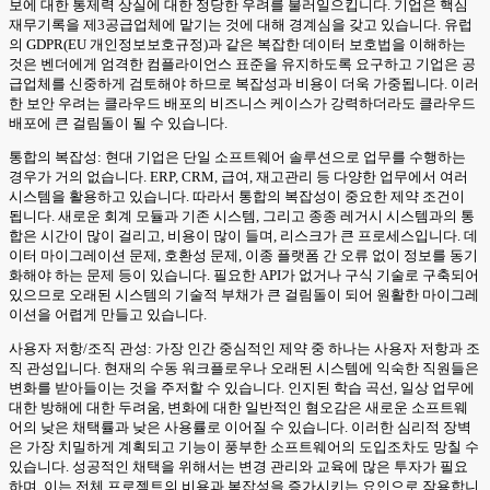
보에 대한 통제력 상실에 대한 정당한 우려를 불러일으킵니다. 기업은 핵심
재무기록을 제3공급업체에 맡기는 것에 대해 경계심을 갖고 있습니다. 유럽
의 GDPR(EU 개인정보보호규정)과 같은 복잡한 데이터 보호법을 이해하는
것은 벤더에게 엄격한 컴플라이언스 표준을 유지하도록 요구하고 기업은 공
급업체를 신중하게 검토해야 하므로 복잡성과 비용이 더욱 가중됩니다. 이러
한 보안 우려는 클라우드 배포의 비즈니스 케이스가 강력하더라도 클라우드
배포에 큰 걸림돌이 될 수 있습니다.
통합의 복잡성: 현대 기업은 단일 소프트웨어 솔루션으로 업무를 수행하는
경우가 거의 없습니다. ERP, CRM, 급여, 재고관리 등 다양한 업무에서 여러
시스템을 활용하고 있습니다. 따라서 통합의 복잡성이 중요한 제약 조건이
됩니다. 새로운 회계 모듈과 기존 시스템, 그리고 종종 레거시 시스템과의 통
합은 시간이 많이 걸리고, 비용이 많이 들며, 리스크가 큰 프로세스입니다. 데
이터 마이그레이션 문제, 호환성 문제, 이종 플랫폼 간 오류 없이 정보를 동기
화해야 하는 문제 등이 있습니다. 필요한 API가 없거나 구식 기술로 구축되어
있으므로 오래된 시스템의 기술적 부채가 큰 걸림돌이 되어 원활한 마이그레
이션을 어렵게 만들고 있습니다.
사용자 저항/조직 관성: 가장 인간 중심적인 제약 중 하나는 사용자 저항과 조
직 관성입니다. 현재의 수동 워크플로우나 오래된 시스템에 익숙한 직원들은
변화를 받아들이는 것을 주저할 수 있습니다. 인지된 학습 곡선, 일상 업무에
대한 방해에 대한 두려움, 변화에 대한 일반적인 혐오감은 새로운 소프트웨
어의 낮은 채택률과 낮은 사용률로 이어질 수 있습니다. 이러한 심리적 장벽
은 가장 치밀하게 계획되고 기능이 풍부한 소프트웨어의 도입조차도 망칠 수
있습니다. 성공적인 채택을 위해서는 변경 관리와 교육에 많은 투자가 필요
하며, 이는 전체 프로젝트의 비용과 복잡성을 증가시키는 요인으로 작용합니