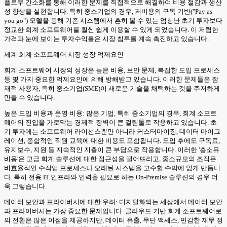
플로우 간소화를 통해 이러한 문제를 직접적으로 해결하여 비용 절감과 생산
성 향상을 실현합니다. 특히 중소기업의 경우, 저비용의 구독 기반("Pay as
you go") 모델을 통해 기존 시스템에서 흔히 볼 수 있는 엄청난 초기 투자보다
정교한 회계 소프트웨어를 훨씬 쉽게 이용할 수 있게 되었습니다. 이 저렴한
가격과 눈에 보이는 투자수익률은 시장 침투를 계속 촉진하고 있습니다.
세계 회계 소프트웨어 시장 성장 억제요인
회계 소프트웨어 시장의 성장은 높은 비용, 보안 문제, 복잡한 도입 프로세스
등 몇 가지 중요한 억제요인에 의해 방해받고 있습니다. 이러한 문제들은 잠
재적 사용자, 특히 중소기업(SME)이 새로운 기술을 채택하는 것을 주저하게
만들 수 있습니다.
높은 도입 비용과 운영 비용: 많은 기업, 특히 중소기업의 경우, 회계 소프트
웨어의 진입을 가로막는 경제적 장벽이 큰 걸림돌로 작용하고 있습니다. 초
기 투자에는 소프트웨어 라이선스뿐만 아니라 커스터마이징, 데이터 마이그
레이션, 종합적인 직원 교육에 대한 비용도 포함됩니다. 도입 후에도 구독료,
유지보수, 지원 등 지속적인 지출이 큰 부담으로 작용합니다. 이러한 '총소유
비용'은 고급 회계 솔루션에 대한 접근성을 떨어뜨리고, 중소규모의 조직은
비효율적인 수작업 프로세스나 오래된 시스템을 고수할 수밖에 없게 만듭니
다. 특히 전용 IT 인프라와 인력을 필요로 하는 On-Premise 솔루션의 경우 더
욱 그렇습니다.
데이터 보안과 프라이버시에 대한 우려: 디지털화되는 세상에서 데이터 보안
과 프라이버시는 가장 중요한 문제입니다. 클라우드 기반 회계 소프트웨어로
의 전환은 많은 이점을 제공하지만, 데이터 유출, 무단 액세스, 민감한 재무 정