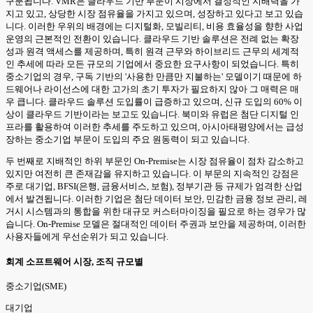
구분됩니다. VMR은 클라우드 기반 부문이 시장에서 결정적인 지배력을 가
지고 있고, 상당한 시장 점유율을 가지고 있으며, 성장하고 있다고 보고 있습
니다. 이러한 우위의 배경에는 디지털화, 모빌리티, 비용 효율성을 향한 사업
운영의 근본적인 전환이 있습니다. 클라우드 기반 솔루션은 전례 없는 확장
성과 원격 액세스를 제공하며, 특히 원격 근무와 하이브리드 근무의 세계적
인 추세에 따라 모든 규모의 기업에서 중요한 요구사항이 되었습니다. 특히
중소기업의 경우, 구독 기반의 '사용한 만큼만 지불하는' 모델이기 때문에 하
드웨어나 라이선스에 대한 고가의 초기 투자가 필요하지 않아 그 매력은 매
우 큽니다. 클라우드 솔루션 도입률이 급증하고 있으며, 신규 도입의 60% 이
상이 클라우드 기반이라는 보고도 있습니다. 북미와 유럽은 첨단 디지털 인
프라를 활용하여 이러한 추세를 주도하고 있으며, 아시아태평양에서는 급성
장하는 중소기업 부문이 도입의 주요 원동력이 되고 있습니다.
두 번째로 지배적인 하위 부문인 On-Premise는 시장 점유율이 점차 감소하고
있지만 여전히 큰 존재감을 유지하고 있습니다. 이 부문의 지속적인 강점은
주로 대기업, BFSI(은행, 금융서비스, 보험), 정부기관 등 규제가 엄격한 산업
에서 발견됩니다. 이러한 기업은 첨단 데이터 보안, 민감한 금융 정보 관리, 레
거시 시스템과의 통합을 위한 대규모 커스터마이징을 필요로 하는 경우가 많
습니다. On-Premise 모델은 절대적인 데이터 주권과 보안을 제공하며, 이러한
사용자들에게 우선순위가 되고 있습니다.
회계 소프트웨어 시장, 조직 규모별
중소기업(SME)
대기업