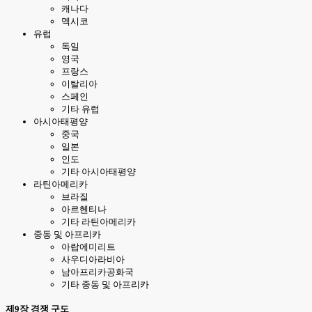
캐나다
멕시코
유럽
독일
영국
프랑스
이탈리아
스페인
기타 유럽
아시아태평양
중국
일본
인도
기타 아시아태평양
라틴아메리카
브라질
아르헨티나
기타 라틴아메리카
중동 및 아프리카
아랍에미리트
사우디아라비아
남아프리카공화국
기타 중동 및 아프리카
제9장 경쟁 구도