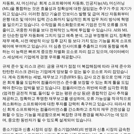
자동화, AI, 머신러닝: 회계 소프트웨어에 자동화, 인공지능(AI), 머신러닝
(ML)을 통합하는 것은 효율성과 정확성에 대한 끊임없는 추구가 주요 계기가
되고 있습니다. 이러한 첨단 기술은 인보이스 발행 및 급여 계산 자동화부터
은행 대조 및 데이터 입력 간소화까지 일상적인 회계 업무 처리 방식에 혁명
을 일으키고 있습니다. 수작업을 최소화함으로써 기업은 인적 오류를 크게
줄이고, 귀중한 자원을 보다 전략적인 노력에 투입할 수 있습니다. AI와 ML
은 단순한 업무 자동화에 그치지 않고 예측 분석, 고급 부정행위 감지, 정확한
재무 예측, 사전 예방적 이상 징후 감지 등 보다 가치 있는 기능을 회계 소프트
웨어에 부여하고 있습니다. 더 심층 인사이트를 추출하고 미래 동향을 예측
하는 이 능력은 빠르게 중요한 차별화 요소로 자리 잡고 있으며, 데이터베이
스 세상에서 기업에게 경쟁 우위를 제공합니다.
규제 준수 및 리스크 관리: 금융 규제가 점점 더 복잡해짐에 따라 규제 준수와
탄탄한 리스크 관리는 기업에게 양보할 수 없는 필수 요소로 자리 잡았습니
다. 계속 진화하는 세법, 재무보고 기준(IFRS 등), 감사 요건 등으로 인해 기업
은 회계 툴을 도입하여 컴플라이언스 준수를 보장할 수 있는 회계 툴을 도입
해야 한다는 압박을 받고 있습니다. 컴플라이언스 위반에 따른 심각한 위험
(엄격한 금전적 처벌, 돌이킬 수 없는 평판 손상 등)은 종합적인 감사 추적을
제공하고, 정확하고 투명한 재무보고를 생성하며, 오류 가능성을 적극적으로
최소화하는 소프트웨어에 대한 투자를 강력히 촉구하고 있습니다. 따라서 최
신 회계 소프트웨어는 컴플라이언스를 간소화하고 조직의 재무 건전성을 강
화할 수 있는 기능을 제공함으로써 복잡한 규제 환경을 헤쳐나가는 데 있으
며, 중요한 동반자가 될 수 있도록 설계되어 있습니다.
중소기업과 신흥 시장의 성장: 중소기업(SME)의 번영과 신흥 시장의 급속한