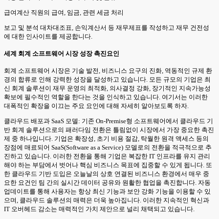
급여계산 직원의 급여, 임금, 관련 세금 처리
보고 및 분석 대차대조표, 손익계산서 등 재무제표를 작성하고 재무 건전성
에 대한 인사이트를 제공합니다.
세계 회계 소프트웨어 시장 성장 촉진요인
회계 소프트웨어 시장은 기술 발전, 비즈니스 요구의 진화, 역동적인 규제 환
경의 합류로 인해 강력한 성장을 달성하고 있습니다. 모든 규모의 기업은 최
신 회계 솔루션이 재무 운영의 최적화, 의사결정 강화, 장기적인 지속가능성
확보에 필수적인 역할을 한다는 것을 인식하고 있습니다. 여기서는 이러한
대폭적인 확장을 이끄는 주요 요인에 대해 자세히 알아보도록 하자.
클라우드 배포과 SaaS 모델: 기존 On-Premise형 소프트웨어에서 클라우드 기
반 회계 솔루션으로의 패러다임 전환은 틀림없이 시장에서 가장 중요한 촉진
제 중 하나입니다. 기업은 확장성, 초기 비용 절감, 탁월한 원격 액세스 등의
장점에 매료되어 SaaS(Software as a Service) 모델로의 전환을 적극적으로 추
진하고 있습니다. 이러한 전환을 통해 기업은 복잡한 IT 인프라를 유지 관리
해야 하는 부담에서 벗어나 핵심 비즈니스 목표에 집중할 수 있게 됩니다. 또
한 클라우드 기반 도입은 오늘날의 상호 연결된 비즈니스 환경에서 매우 중
요한 요건인 팀 간의 실시간 데이터 공유와 원활한 협업을 촉진합니다. 자동
업데이트를 통해 사용자는 항상 최신 기능과 보안 강화 기능을 이용할 수 있
으며, 클라우드 솔루션의 매력은 더욱 높아집니다. 이러한 지속적인 혁신과
IT 오버헤드 감소는 매력적인 가치 제안으로 널리 채택되고 있습니다.