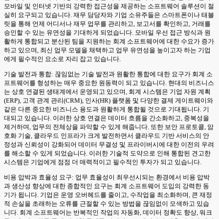
모바일 및 인터넷 기반의 강력한 접근성을 제공하는 소프트웨어 솔루션이 절
실히 요구되고 있습니다. 재무 담당자와 기업 소유주들은 스마트폰이나 태블
릿을 통해 언제 어디서나 재무 업무를 관리하고, 보고서를 확인하고, 거래를
승인할 수 있는 유연성을 기대하게 되었습니다. 모바일 우선 접근 방식과 원
활하게 통합되고 분산된 팀을 지원하는 회계 소프트웨어에 대한 수요가 증가
하고 있으며, 최신 업무 모델을 채택하고 업무 유연성을 높이고자 하는 기업
에게 필수적인 요소로 자리 잡고 있습니다.
기술 발전과 통합: 끊임없는 기술 발전과 원활한 통합에 대한 요구가 회계 소
프트웨어를 형성하는 매우 중요한 원동력이 되고 있습니다. 현대의 비즈니스
는 상호 연결된 생태계에서 운영되고 있으며, 회계 시스템은 기업 자원 계획
(ERP), 고객 관계 관리(CRM), 인사(HR) 플랫폼 및 다양한 결제 게이트웨이와
같은 다른 중요한 비즈니스 용도과 원활하게 통합될 것으로 기대됩니다. 기
대되고 있습니다. 이러한 상호 연결은 데이터 흐름을 간소화하고, 중복성을
제거하며, 업무의 전체상을 파악할 수 있게 해줍니다. 또한 보안 프로토콜, 암
호화 기술, 클라우드 인프라가 크게 발전하면서 클라우드 기반 서비스의 안
정성과 신뢰성이 강화되어 데이터 무결성 및 프라이버시에 대한 이전의 우려
를 해소할 수 있게 되었습니다. 이러한 기술적 도약으로 인해 통합된 견고한
시스템은 기업에게 점점 더 매력적이고 필수적인 투자가 되고 있습니다.
비용 압박과 효율성 요구: 업무 효율성이 최우선시되는 환경에서 비용 압박
과 생산성 향상에 대한 종합적인 요구는 회계 소프트웨어 도입의 강력한 동
기가 됩니다. 기업은 운영 오버헤드를 줄이고, 수작업을 최소화하며, 큰 재정
적 손실을 초래하는 오류를 근절할 수 있는 방법을 끊임없이 모색하고 있습
니다. 회계 소프트웨어는 반복적인 작업의 자동화, 데이터 정확도 향상, 워크