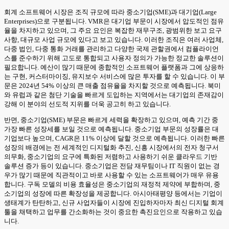
회계 소프트웨어 시장은 조직 규모에 따라 중소기업(SME)과 대기업(Large
Enterprises)으로 구분됩니다. VMR은 대기업 부문이 시장에서 압도적인 점유
율을 차지하고 있으며, 그 주요 요인은 복잡한 재무구조, 광범위한 보고 요구
사항, 대규모 사업 규모에 있다고 보고 있습니다. 이러한 조직은 여러 사업체,
다중 법인, 다중 통화 거래를 관리하고 다양한 국제 관할권에서 컴플라이언
스를 준수하기 위해 고도로 통합되고 사용자 정의가 가능한 정교한 솔루션이
필요합니다. 예산이 많기 때문에 종합적인 소프트웨어 플랫폼과 그에 상응하
는 구현, 커스터마이징, 유지보수 서비스에 많은 투자를 할 수 있습니다. 이 부
문은 2024년 54% 이상의 큰 매출 점유율을 차지할 것으로 예측됩니다. 북미
와 유럽과 같은 첨단 기술을 빠르게 도입하는 지역에서는 대기업의 존재감이
강해 이 분야의 선도적 지위를 더욱 공고히 하고 있습니다.
반면, 중소기업(SME) 부문은 빠르게 세력을 확장하고 있으며, 예측 기간 중
가장 빠른 성장세를 보일 것으로 예측됩니다. 중소기업 부문의 성장률은 대
기업보다 높으며, CAGR은 11% 이상에 달할 것으로 예측됩니다. 이러한 빠른
성장의 배경에는 전 세계적인 디지털화 추진, 신흥 시장에서의 전자 청구서
의무화, 중소기업의 요구에 특화된 저렴하고 사용하기 쉬운 클라우드 기반
솔루션 증가 등이 있습니다. 중소기업은 전담 재무팀이나 IT 직원이 없는 경
우가 많기 때문에 직관적이고 바로 사용할 수 있는 소프트웨어가 매우 유용
합니다. 구독 모델의 비용 효율성은 중소기업의 재정적 제약에 부합하며, 중
소기업의 성장에 따른 확장성을 제공합니다. 아시아태평양 등에서는 기업이
생태계가 탄탄하고, 신규 사업자들이 시장에 진입하자마자 최신 디지털 회계
툴을 채택하고 업무를 간소화하는 것이 중요한 촉진요인으로 작용하고 있습
니다.