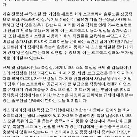
다.
기술 전문성 부족/스킬 갭: 기업은 새로운 회계 소프트웨어 솔루션을 성공적
으로 도입, 커스터마이징, 유지보수하는 데 필요한 기술 전문성을 사내에 보
유하고 있지 않은 경우가 많습니다. 이러한 기술 격차로 인해 외부 컨설턴트
나 전담 IT 인력을 고용해야 하며, 이는 프로젝트 비용과 일정을 증가시킵니
다. 또한 새로운 시스템을 사용하기 위해 직원들을 교육하는 부담도 시간과
비용을 증가시킵니다. 마이그레이션을 관리하는 숙련된 팀이 없다면 기업은
소프트웨어의 잠재력을 충분히 활용하지 못하거나 스스로 해결할 준비가 되
어 있지 않은 심각한 문제에 직면할 수 있으며, 이는 프로젝트 실패와 투자 낭
비로 이어질 수 있습니다.
규제 및 컴플라이언스 복잡성: 세계 비즈니스의 특성상 규제 및 컴플라이언
스의 복잡성은 항상 과제입니다. 회계 기준, 세법, 보고 요건은 국가와 지역에
따라 크게 다르며, 자주 변경됩니다. 여러 관할권에서 사업을 영위하는 기업
의 경우, 이는 소프트웨어 공급자에게 큰 부담으로 작용하며, 컴플라이언스
를 유지하기 위해 제품을 지속적으로 업데이트해야 하는 부담이 됩니다. 최
종사용자 입장에서는 이러한 복잡성은 다양하고 진화하는 규제에 대응할 수
있는 솔루션을 선택해야 한다는 것을 의미합니다.
커스터마이징 제한/특정 요구사항에 대한 적합성: 시중에서 판매되는 회계
소프트웨어는 널리 보급되어 있고 가격도 저렴하지만, 특정 업종이나 비즈니
스 모델 특유의 요구를 충분히 충족시키지 못할 수 있습니다. 특수한 워크플
로우, 복잡한 보고 요건, 산업별 규제가 있는 기업에게는 표준 솔루션으로는
충분하지 않을 수 있습니다. 커스터마이징도 종종 선택지 중 하나이지만, 비