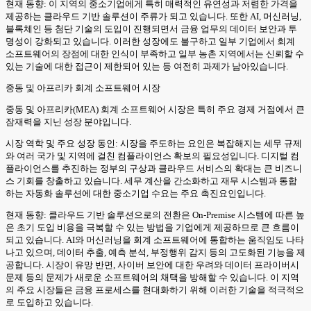
현재 동향: 이 지역의 중소기업에게 특히 매력적인 유연성과 저렴한 가격을
제공하는 클라우드 기반 솔루션이 주류가 되고 있습니다. 또한 AI, 머신러닝,
블록체인 등 첨단 기술의 도입이 진행되면서 금융 업무의 데이터 보안과 투
명성이 강화되고 있습니다. 이러한 성장에도 불구하고 일부 기업에서 회계
소프트웨어의 장점에 대한 인식이 부족하고 일부 농촌 지역에서는 신뢰할 수
있는 기술에 대한 접근이 제한되어 있는 등 여전히 과제가 남아있습니다.
중동 및 아프리카 회계 소프트웨어 시장
중동 및 아프리카(MEA) 회계 소프트웨어 시장은 특히 주요 경제 거점에서 큰
잠재력을 지닌 성장 분야입니다.
시장 역학 및 주요 성장 동인: 시장을 주도하는 요인은 복잡해지는 세무 규제
와 여러 국가 및 지역에 걸친 컴플라이언스 확보의 필요성입니다. 디지털 컴
플라이언스를 추진하는 정부의 구상과 클라우드 서비스의 확대는 큰 비즈니
스 기회를 창출하고 있습니다. 세무 계산을 간소화하고 재무 시스템과 통합
하는 자동화 솔루션에 대한 중소기업 수요는 주요 촉진요인입니다.
현재 동향: 클라우드 기반 솔루션으로의 전환은 On-Premise 시스템에 따른 높
은 초기 도입 비용을 극복할 수 있는 방법을 기업에게 제공하므로 큰 흐름이
되고 있습니다. AI와 머신러닝을 회계 소프트웨어에 통합하는 움직임도 나타
나고 있으며, 데이터 추출, 예측 분석, 부정행위 감지 등의 고도화된 기능을 제
공합니다. 시장이 유망 반면, 사이버 보안에 대한 우려와 데이터 프라이버시
문제 등의 문제가 새로운 소프트웨어의 채택을 방해할 수 있습니다. 이 지역
의 주요 시장들은 금융 프로세스를 현대화하기 위해 이러한 기술을 적극적으
로 도입하고 있습니다.