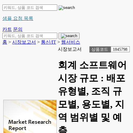
샘플 요청 목록
카트
문의
홈
>
시장보고서
>
통신/IT
>
웹서비스
시장보고서
상품코드
1845798
회계 소프트웨어
시장 규모 : 배포
유형별, 조직 규
모별, 용도별, 지
역 범위별 및 예
측