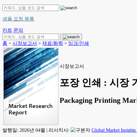
샘플 요청 목록
카트
문의
홈
>
시장보고서
>
재료/화학
>
잉크/인쇄
시장보고서
포장 인쇄 : 시장 
Packaging Printing Mark
발행일:
2026년 04월
|
리서치사:
Global Market Insights 