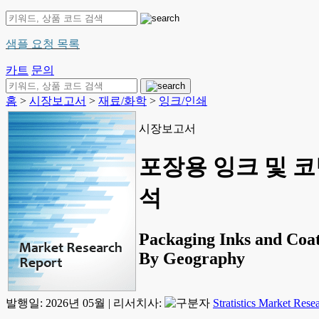
샘플 요청 목록
카트
문의
홈
>
시장보고서
>
재료/화학
>
잉크/인쇄
시장보고서
포장용 잉크 및 코팅
석
Packaging Inks and Coat
By Geography
발행일:
2026년 05월
|
리서치사:
Stratistics Market Rese