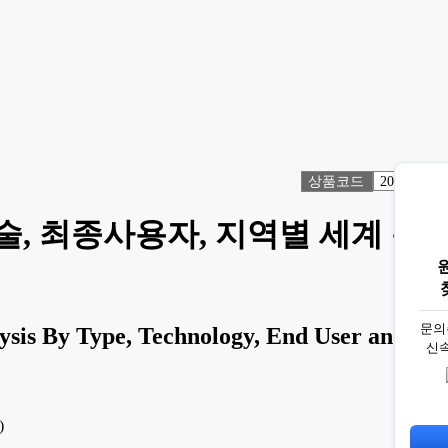
상품코드
2041866
 기술, 최종사용자, 지역별 세계 분
문의
ysis By Type, Technology, End User and
신
)