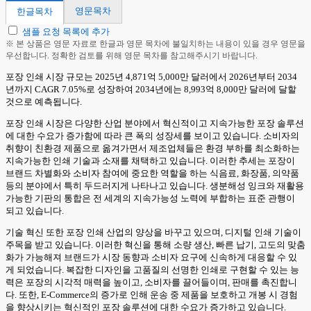
영문목차
한글목차
샘플 요청 목록에 추가
※ 본 상품은 영문 자료로 한글과 영문 목차에 불일치하는 내용이 있을 경우 영문을
우선합니다. 정확한 검토를 위해 영문 목차를 참고해주시기 바랍니다.
포장 인쇄 시장 규모는 2025년 4,871억 5,000만 달러에서 2026년부터 2034
년까지 CAGR 7.05%로 성장하여 2034년에는 8,993억 8,000만 달러에 달할
것으로 예측됩니다.
포장 인쇄 시장은 다양한 산업 분야에서 혁신적이고 지속가능한 포장 솔루션
에 대한 수요가 증가함에 따라 큰 폭의 성장세를 보이고 있습니다. 소비자의
취향이 친환경 제품으로 옮겨가면서 제조업체들은 환경 부하를 최소화하는
지속가능한 인쇄 기술과 소재를 채택하고 있습니다. 이러한 추세는 포장이
브랜드 차별화와 소비자 참여에 중요한 역할을 하는 식음료, 화장품, 의약품
등의 분야에서 특히 두드러지게 나타나고 있습니다. 생분해성 잉크와 재활용
가능한 기판의 통합은 전 세계의 지속가능성 노력에 부합하는 표준 관행이
되고 있습니다.
기술 혁신 또한 포장 인쇄 산업의 양상을 바꾸고 있으며, 디지털 인쇄 기술이
주목을 받고 있습니다. 이러한 혁신을 통해 소량 생산, 빠른 납기, 고도의 맞춤
화가 가능해져 브랜드가 시장 동향과 소비자 요구에 신속하게 대응할 수 있
게 되었습니다. 복잡한 디자인을 고품질의 선명한 인쇄로 구현할 수 있는 능
력은 포장의 시각적 매력을 높이고, 소비자를 끌어들이며, 판매를 촉진합니
다. 또한, E-Commerce의 증가로 인해 운송 중 제품을 보호하고 개봉 시 경험
을 향상시키는 혁신적인 포장 솔루션에 대한 수요가 증가하고 있습니다.