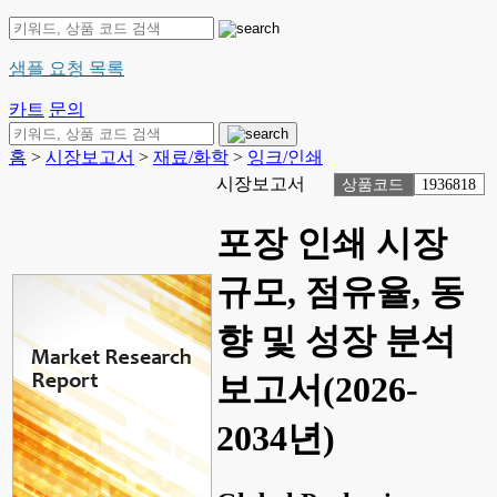
샘플 요청 목록
카트
문의
홈
>
시장보고서
>
재료/화학
>
잉크/인쇄
시장보고서
상품코드
1936818
포장 인쇄 시장
규모, 점유율, 동
향 및 성장 분석
보고서(2026-
2034년)