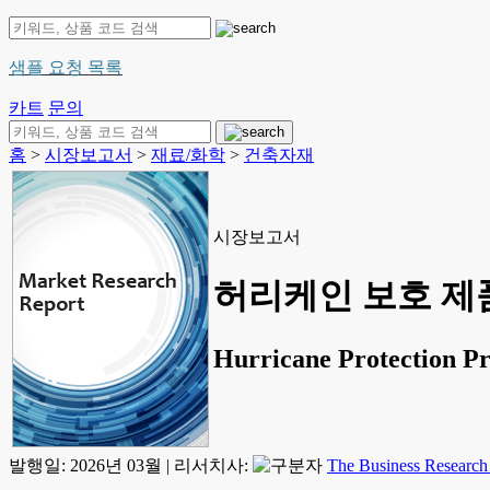
샘플 요청 목록
카트
문의
홈
>
시장보고서
>
재료/화학
>
건축자재
시장보고서
허리케인 보호 제품
Hurricane Protection P
발행일:
2026년 03월
|
리서치사:
The Business Researc