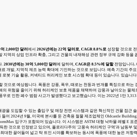
0억 2,000만 달러
에서
2026년에는 22억 달러로
,
CAGR 8.8%로
성장할 것으로 
다발 지역의 상업 인프라 확충, 그리고 건물의 내재해성 관련 정부 규제 강화 등을 
다.
2030년에는 30억 5,000만 달러
에 달하며,
CAGR은 8.5%에 달할
전망입니다
.
 재료 개발, 지역적 제조 능력 확대에 기인하는 것으로 보입니다. 예측 기간의 주
에 로봇 기술 활용, 커넥티드 허리케인 보호 시스템 확대 등이 있습니다. 있습니다
할 것으로 예상됩니다. 폭풍은 강풍, 폭우, 때로는 천둥과 번개를 특징으로 하는
피해의 위험을 줄이기 위해 허리케인 보호 제품을 채택하여 강풍과 날아오는 물
건의 폭풍우로 인한 폐수 범람 사고가 발생했다고 보고했습니다. 이는 2022년 1만 3
광을 도입할 수 있는 출입구 및 매장 전면 시스템과 같은 혁신적인 건물 접근 솔
 9월, 미국에 본사를 둔 건축용 철물 제조업체인 Oldcastle BuildingEnvel
Rugged StormMax 입구가 포함되어 있습니다. 이 시스템은 ASTM 대형 낙하물
득한 것으로 인정받고 있으며, 플로리다주의 '고풍속 허리케인 구역'과 남동부 및
 채광을 최대한 끌어들여 넓고 탁 트인 시야를 확보하는 동시에 폭풍에 대한 높은 