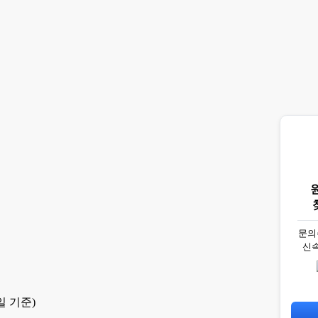
문의
신
일 기준)