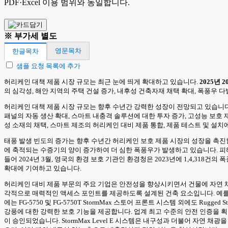
PDF·Excel 이용 범위와 동일합니다.
※ 부가세 별도
영문목차
한글목차
샘플 요청 목록에 추가
허리케인 대책 제품 시장 규모는 최근 눈에 띄게 확대하고 있습니다.
2025년 2
의 심각성, 해안 지역의 주택 건설 증가, 내후성 건축자재 채택 확대, 폭풍우 
허리케인 대책 제품 시장 규모는 향후 수년간 강력한 성장이 전망되고 있습니
패널의 자동 생산 확대, 스마트 내충격 솔루션에 대한 투자 증가, 고성능 보호
성 소재의 채택, 스마트 제조의 허리케인 대비 제품 통합, 제품 테스트 및 설치
태풍 발생 빈도의 증가는 향후 수년간 허리케인 보호 제품 시장의 성장을 촉진
에 축적되는 수증기의 양이 증가하여 더 심한 폭풍우가 발생하고 있습니다. 
들어 2024년 3월, 영국의 환경 보호 기관인 환경청은 2023년에 1,4,318
확대에 기여하고 있습니다.
허리케인 대비 제품 부문의 주요 기업은 안전성을 향상시키면서 건물에 자연 채
각적으로 매력적인 액세스 포인트를 제공하도록 설계된 건축 요소입니다. 예를 들어 2024년
에는 FG-5750 및 FG-5750T StormMax 스토어 프론트 시스템 외에도 
강풍에 대한 강력한 보호 기능을 제공합니다. 업계 최고 수준의 안전 인증을 획
이 승인되었습니다. StormMax Level E 시스템은 내구성과 더불어 자연