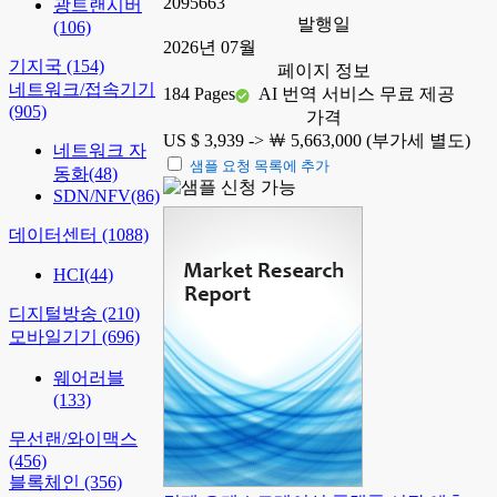
2095663
광트랜시버
발행일
(106)
2026년 07월
기지국
(154)
페이지 정보
네트워크/접속기기
184 Pages
AI 번역 서비스 무료 제공
(905)
가격
US $ 3,939 ->
￦ 5,663,000 (부가세 별도)
네트워크 자
샘플 요청 목록에 추가
동화
(48)
SDN/NFV
(86)
데이터센터
(1088)
HCI
(44)
디지털방송
(210)
모바일기기
(696)
웨어러블
(133)
무선랜/와이맥스
(456)
블록체인
(356)