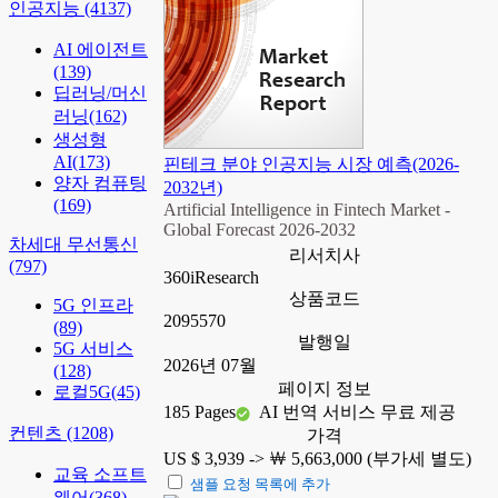
인공지능
(4137)
AI 에이전트
(139)
딥러닝/머신
러닝
(162)
생성형
AI
(173)
핀테크 분야 인공지능 시장 예측(2026-
양자 컴퓨팅
2032년)
(169)
Artificial Intelligence in Fintech Market -
Global Forecast 2026-2032
차세대 무선통신
리서치사
(797)
360iResearch
상품코드
5G 인프라
2095570
(89)
발행일
5G 서비스
2026년 07월
(128)
페이지 정보
로컬5G
(45)
185 Pages
AI 번역 서비스 무료 제공
컨텐츠
(1208)
가격
US $ 3,939 ->
￦ 5,663,000 (부가세 별도)
교육 소프트
샘플 요청 목록에 추가
웨어
(368)