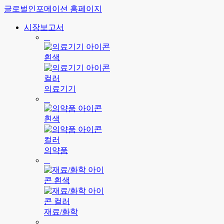
글로벌인포메이션 홈페이지
시장보고서
의료기기
의약품
재료/화학