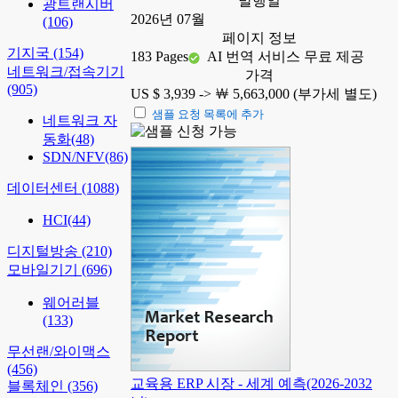
발행일
광트랜시버
2026년 07월
(106)
페이지 정보
기지국
(154)
183 Pages
AI 번역 서비스 무료 제공
네트워크/접속기기
가격
(905)
US $ 3,939 ->
￦ 5,663,000 (부가세 별도)
샘플 요청 목록에 추가
네트워크 자
동화
(48)
SDN/NFV
(86)
데이터센터
(1088)
HCI
(44)
디지털방송
(210)
모바일기기
(696)
웨어러블
(133)
무선랜/와이맥스
(456)
교육용 ERP 시장 - 세계 예측(2026-2032
블록체인
(356)