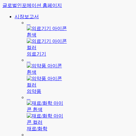
글로벌인포메이션 홈페이지
시장보고서
의료기기
의약품
재료/화학