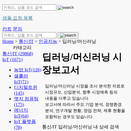
샘플 요청 목록
카트
문의
Home
>
통신/IT
>
인공지능
> 딥러닝/머신러닝
카테고리
통신/IT
(29868)
딥러닝/머신러닝 시
IoT
(1671)
장보고서
농업 IoT
(126)
셀룰러
IoT
(71)
딥러닝/머신러닝 시장을 조사 분석한 자료로
디지털트윈
시장규모, 산업분석, 향후 시장예측 등의
(145)
내용을 다루고 있습니다.
엣지 컴퓨팅
(175)
보고서에 따라서 주요 기업 분석, 경쟁환경
에너지
분석, 연구개발 현황, 영업 전략, 제휴 현황을
IoT
(64)
포함하는 경우도 있습니다.
IoT 플랫폼
통신/IT 딥러닝/머신러닝 내 상세 검색
(78)