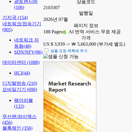
광트랜시버
상품코드
(106)
2103307
발행일
기지국
(154)
2026년 07월
네트워크/접속기기
페이지 정보
(905)
188 Pages
AI 번역 서비스 무료 제공
가격
네트워크 자
US $ 3,939 ->
￦ 5,663,000 (부가세 별도)
동화
(48)
샘플 요청 목록에 추가
SDN/NFV
(86)
데이터센터
(1088)
HCI
(44)
디지털방송
(210)
모바일기기
(696)
웨어러블
(133)
무선랜/와이맥스
(456)
블록체인
(356)