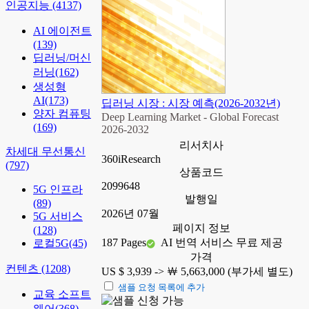
인공지능
(4137)
AI 에이전트
(139)
딥러닝/머신
러닝
(162)
생성형
AI
(173)
딥러닝 시장 : 시장 예측(2026-2032년)
양자 컴퓨팅
Deep Learning Market - Global Forecast
(169)
2026-2032
리서치사
차세대 무선통신
360iResearch
(797)
상품코드
2099648
5G 인프라
발행일
(89)
2026년 07월
5G 서비스
페이지 정보
(128)
187 Pages
AI 번역 서비스 무료 제공
로컬5G
(45)
가격
컨텐츠
(1208)
US $ 3,939 ->
￦ 5,663,000 (부가세 별도)
샘플 요청 목록에 추가
교육 소프트
웨어
(368)