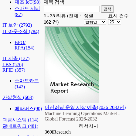
제조 IoT
(98)
제목 검색
스마트 시티
(87)
1
-
25
리뷰 (전체：
정렬
표시 건수
162
건)
IT 보안
(2792)
IT 아웃소싱
(784)
BPO/
RPA
(154)
IT 지출
(127)
LBS
(576)
RFID
(357)
스마트카드
(142)
가상현실
(603)
머신러닝 운영 시장 예측(2026-2032년)
메타버스
(90)
Machine Learning Operations Market -
Global Forecast 2026-2032
과금시스템
(114)
리서치사
광네트워크
(481)
360iResearch