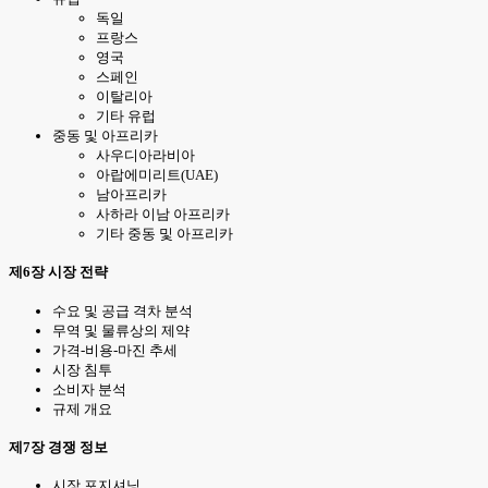
독일
프랑스
영국
스페인
이탈리아
기타 유럽
중동 및 아프리카
사우디아라비아
아랍에미리트(UAE)
남아프리카
사하라 이남 아프리카
기타 중동 및 아프리카
제6장 시장 전략
수요 및 공급 격차 분석
무역 및 물류상의 제약
가격-비용-마진 추세
시장 침투
소비자 분석
규제 개요
제7장 경쟁 정보
시장 포지셔닝