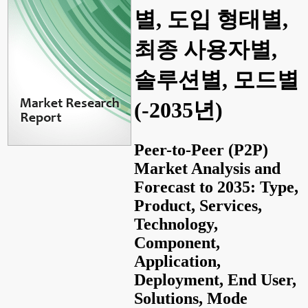
별, 도입 형태별,
최종 사용자별,
솔루션별, 모드별
(-2035년)
Peer-to-Peer (P2P)
Market Analysis and
Forecast to 2035: Type,
Product, Services,
Technology,
Component,
Application,
Deployment, End User,
Solutions, Mode