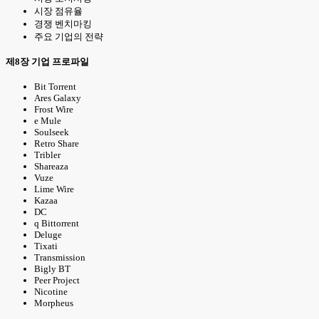
시장 점유율
경쟁 벤치마킹
주요 기업의 전략
제8장 기업 프로파일
Bit Torrent
Ares Galaxy
Frost Wire
e Mule
Soulseek
Retro Share
Tribler
Shareaza
Vuze
Lime Wire
Kazaa
DC
q Bittorrent
Deluge
Tixati
Transmission
Bigly BT
Peer Project
Nicotine
Morpheus