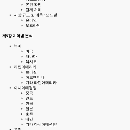
본인 확인
결제 처리
시장 규모 및 예측 : 모드별
온라인
오프라인
제5장 지역별 분석
북미
미국
캐나다
멕시코
라틴아메리카
브라질
아르헨티나
기타 라틴아메리카
아시아태평양
중국
인도
한국
일본
호주
대만
기타 아시아태평양
유럽