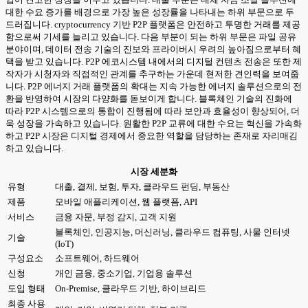
대한 수요 증가를 배경으로 가장 높은 성장률을 나타내는 하위 부문으로 두
드러집니다. cryptocurrency 기반 P2P 플랫폼은 안전하고 투명한 거래를 제공
함으로써 기세를 늘리고 있습니다. 다음 부분이 되는 하위 부문은 파일 공유
분야이며, 데이터 전송 기술의 진보와 프라이버시 우려의 높아짐으로부터 혜
택을 받고 있습니다. P2P 에코시스템 내에서의 디지털 컨텐츠 전송은 또한 제
작자가 시청자와 직접적인 관계를 추구하는 가운데 현저한 견인력을 보여줍
니다. P2P 에너지 거래 플랫폼의 확대는 지속 가능한 에너지 솔루션으로의 전
환을 반영하여 시장의 다양화를 돋보이게 합니다. 블록체인 기술의 진화에
따라 P2P 시스템으로의 통합이 진행됨에 따라 보안과 효율성이 향상되어, 더
욱 성장을 가속하고 있습니다. 원활한 P2P 교류에 대한 수요는 혁신을 가속화
하고 P2P 시장은 디지털 경제에서 중요한 역할을 담당하는 존재로 자리매김
하고 있습니다.
시장 세분화
유형
대출, 결제, 보험, 투자, 클라우드 펀딩, 부동산
제품
모바일 애플리케이션, 웹 플랫폼, API
서비스
금융 자문, 부정 감지, 고객 지원
블록체인, 인공지능, 머신러닝, 클라우드 컴퓨팅, 사물 인터넷
기술
(IoT)
구성요소
소프트웨어, 하드웨어
신청
개인 금융, 중소기업, 기업용 솔루션
도입 형태
On-Premise, 클라우드 기반, 하이브리드
최종 사용