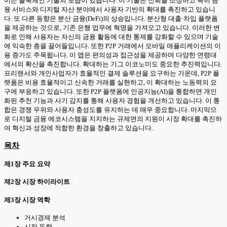
이는 블록체인 기술의 보급이 있습니다. 이 기술은 신뢰를 조성하고 특히 금
융 서비스와 디지털 자산 분야에서 사용자 기반의 확대를 촉진하고 있습니
다. 또 다른 동향은 분산 금융(DeFi)의 상승입니다. 분산형 대출·차입 플랫폼
을 제공하는 것으로, 기존 은행 업무에 혁명을 가져오고 있습니다. 이러한 변
화로 인해 사용자는 자신의 금융 활동에 대한 통제를 강화할 수 있으며 기술
에 익숙한 층을 끌어들입니다. 또한 P2P 거래에서 모바일 애플리케이션의 이
용 증가도 주목됩니다. 이 앱은 편의성과 접근성을 제공하며 다양한 연령대
에서의 확산을 촉진합니다. 확대하는 기그 이코노미도 중요한 추진력입니다.
프리랜서와 개인사업자가 효율적인 결제 솔루션을 요구하는 가운데, P2P 플
랫폼은 비용 효율적이고 신속한 거래를 실현하고, 이 확대하는 노동력의 요
구에 부응하고 있습니다. 또한 P2P 플랫폼에 인공지능(AI)을 통합하면 개인
화된 추천 기능과 사기 감지를 통해 사용자 경험을 개선하고 있습니다. 이 통
합은 경쟁 우위와 사용자 충성도를 유지하는 데 매우 중요합니다. 마지막으
로 디지털 금융 에코시스템을 지지하는 규제면의 지원이 시장 확대를 촉진하
여 혁신과 성장에 적합한 환경을 창출하고 있습니다.
목차
제1장 주요 요약
제2장 시장 하이라이트
제3장 시장 역학
거시경제 분석
시장 동향