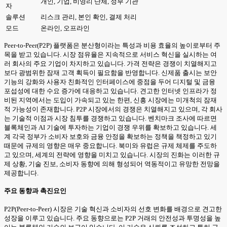
개인, 기업, 비영리 단체, 정부 기관
자
솔루션
리스크 관리, 본인 확인, 결제 처리
모드
온라인, 오프라인
Peer-to-Peer(P2P) 플랫폼은 분산형이라는 특성과 비용 효율의 높이로부터 주
목을 받고 있습니다. 시장 점유율은 지속적으로 서비스 혁신을 실시하는 여
러 회사의 주요 기업이 차지하고 있습니다. 가격 전략은 경쟁이 치열해지고
보다 광범위한 잠재 고객 획득이 필요함을 반영합니다. 신제품 출시는 보안
기능의 강화와 사용자 친화적인 인터페이스에 중점을 두어 디지털 및 금융
포섭성에 대한 수요 증가에 대응하고 있습니다. 견고한 인터넷 인프라가 정
비된 지역에서는 도입이 가속되고 있는 한편, 신흥 시장에는 미개척의 잠재
적 가능성이 존재합니다. P2P 시장에서의 경쟁은 치열해지고 있으며, 각 회사
는 기술적 이점과 시장 침투를 경쟁하고 있습니다. 벤치마크 조사에 따르면
블록체인과 AI 기술에 투자하는 기업이 경쟁 우위를 확보하고 있습니다. 세
계 각국 정부가 소비자 보호와 금융 안정을 확보하는 정책을 책정하고 있기
때문에 규제의 영향은 매우 중요합니다. 북미와 유럽은 규제 체제를 주도하
고 있으며, 세계의 전략에 영향을 미치고 있습니다. 시장의 진화는 이러한 규
제 상황, 기술 진보, 소비자 동향에 의해 형성되어 역동적이고 유망한 전망을
제공합니다.
주요 동향과 촉진요인
P2P(Peer-to-Peer) 시장은 기술 혁신과 소비자의 선호 변화를 배경으로 견고한
성장을 이루고 있습니다. 주요 동향으로는 P2P 거래의 안전성과 투명성을 높