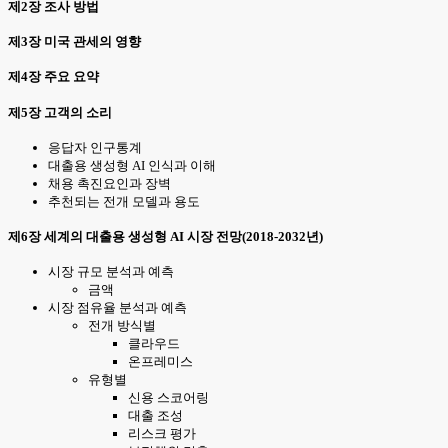
제2장 조사 방법
제3장 미국 관세의 영향
제4장 주요 요약
제5장 고객의 소리
응답자 인구통계
대출용 생성형 AI 인식과 이해
채용 촉진요인과 장벽
추천되는 전개 모델과 용도
제6장 세계의 대출용 생성형 AI 시장 전망(2018-2032년)
시장 규모 분석과 예측
금액
시장 점유율 분석과 예측
전개 방식별
클라우드
온프레미스
유형별
신용 스코어링
대출 조성
리스크 평가