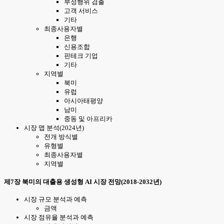
부정행위 검출
고객 서비스
기타
최종사용자별
은행
신용조합
핀테크 기업
기타
지역별
북미
유럽
아시아태평양
남미
중동 및 아프리카
시장 맵 분석(2024년)
전개 방식별
유형별
최종사용자별
지역별
제7장 북미의 대출용 생성형 AI 시장 전망(2018-2032년)
시장 규모 분석과 예측
금액
시장 점유율 분석과 예측