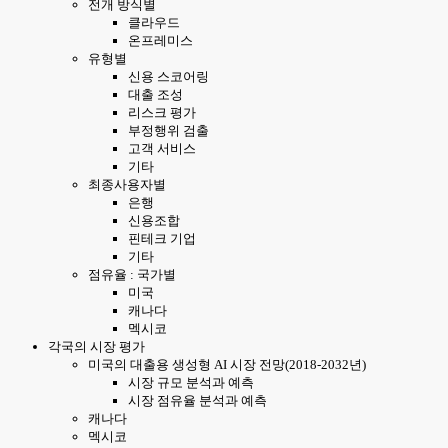
전개 방식별
클라우드
온프레미스
유형별
신용 스코어링
대출 조성
리스크 평가
부정행위 검출
고객 서비스
기타
최종사용자별
은행
신용조합
핀테크 기업
기타
점유율 : 국가별
미국
캐나다
멕시코
각국의 시장 평가
미국의 대출용 생성형 AI 시장 전망(2018-2032년)
시장 규모 분석과 예측
시장 점유율 분석과 예측
캐나다
멕시코