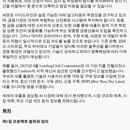
의 자동화로, AI는 신청서 처리, 심사 및 부정행위 탐지를 최적화하여 승인 시
간을 며칠에서 몇 분으로 단축하고 영업 비용을 절감할 수 있습니다.
새로운 가이드라인은 설명 가능한 AI와 알고리즘의 투명성을 요구하고 있으
며, 금융기관은 규제에 부합하는 선진화된 시스템에 투자해야 합니다. 맞춤
형 금융 상품에 대한 소비자의 선호도 또한 AI를 통해 대출의 동적 가격 책정
및 상환 조건의 맞춤화를 가능하게 하는 맞춤형 금융상품의 도입을 촉진하고
있습니다. 그러나 데이터 프라이버시 문제, 구현 비용, 숙련된 AI 개발자 부족
등의 위협이 일시적으로 도입 속도를 늦출 것으로 보입니다. 기존 은행, 핀테
크 스타트업, 주요 하이테크 기업들이 앞다퉈 이러한 솔루션을 출시하면서
경쟁 환경은 과열되고 있으며, 기술이 성숙하고 ROI가 명확해짐에 따라 더욱
폭발적인 성장이 예상됩니다.
예를 들어, 2025년 4월 LendingClub Corporation은 AI 기반 지출 인텔리전스
플랫폼인 Cushion의 지적 재산과 엄선된 인재를 인수한다고 발표했습니다.
쿠션의 AI를 활용한 기술은 사용자의 은행 거래 및 구매 정보를 수집해 인보
이스 추적, 정산 기한 준수, 구독 관리, 신용 구축, BNPL(Buy Now, Pay Later)
대출 모니터링 등을 지원합니다.
세계의 대출용 생성형 AI 시장에 대해 조사 분석했으며, 시장 규모와 예측, 시
장 역학, 주요 기업 개요 등의 정보를 전해드립니다.
목차
제1장 프로젝트 범위와 정의