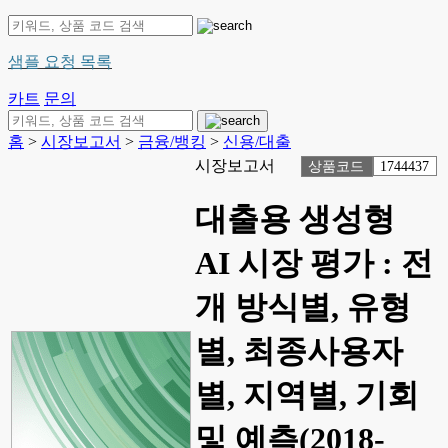
샘플 요청 목록
카트
문의
홈
>
시장보고서
>
금융/뱅킹
>
신용/대출
시장보고서
상품코드
1744437
대출용 생성형
AI 시장 평가 : 전
개 방식별, 유형
별, 최종사용자
별, 지역별, 기회
및 예측(2018-