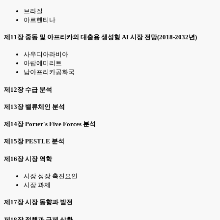
브라질
아르헨티나
제11장 중동 및 아프리카의 대출용 생성형 AI 시장 전망(2018-2032년)
사우디아라비아
아랍에미리트
남아프리카공화국
제12장 수급 분석
제13장 밸류체인 분석
제14장 Porter's Five Forces 분석
제15장 PESTLE 분석
제16장 시장 역학
시장 성장 촉진요인
시장 과제
제17장 시장 동향과 발전
제18장 정책과 규제 상황