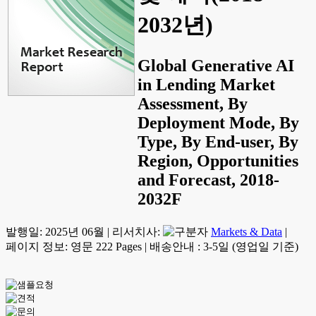
2032년)
Global Generative AI
in Lending Market
Assessment, By
Deployment Mode, By
Type, By End-user, By
Region, Opportunities
and Forecast, 2018-
2032F
발행일:
2025년 06월
|
리서치사:
Markets & Data
|
페이지 정보: 영문 222 Pages
|
배송안내 : 3-5일 (영업일 기준)